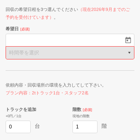
回収の希望日程を3つ選んでください
（現在2026年9月までのご
予約を受付けています）
。
希望日
[必須]
2026.8
日
月
火
水
木
金
土
1
2
3
4
5
6
7
8
9
10
11
12
13
14
15
16
17
18
19
20
21
22
依頼内容・回収場所の環境を入力してして下さい。
23
24
25
26
27
28
29
プラン内容：2tトラック1台・スタッフ2名
30
31
トラックを追加
階数
[必須]
+0円／1台
現地の階数
台
階