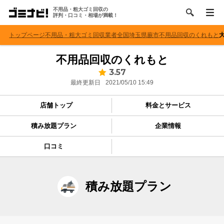
不用品・粗大ゴミ回収の
評判・口コミ・相場が満載！
トップページ
不用品・粗大ゴミ回収業者
全国
埼玉県
蕨市
不用品回収のくれもと
不用品回収のくれもと
3.57
最終更新日
2021/05/10 15:49
店舗トップ
料金とサービス
積み放題プラン
企業情報
口コミ
積み放題プラン