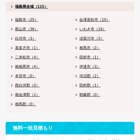
福島県全域（115）
福島市（25）
会津若松市（10）
郡山市（36）
いわき市（19）
白河市（3）
須賀川市（3）
喜多方市（1）
相馬市（2）
二本松市（4）
田村市（1）
南相馬市（4）
伊達市（3）
本宮市（0）
河沼郡（2）
西白河郡（0）
田村郡（1）
南会津郡（1）
耶麻郡（0）
相馬郡（0）
無料一括見積もり