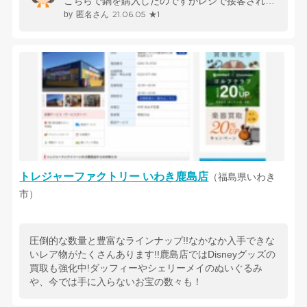
こちらで鍋を購入したのですがレジで接客されてる背丈が低い小太りな女性店...
21.06.05
★1
匿名さん
トレジャーファクトリー いわき鹿島店
（福島県いわき
市）
圧倒的な数量と豊富なラインナップ!!なかなか入手できな
いレア物がたくさんあります!!鹿島店ではDisneyグッズの
買取も強化中!ダッフィーやシェリーメイのぬいぐるみ
や、今では手に入らないお宝の数々も！