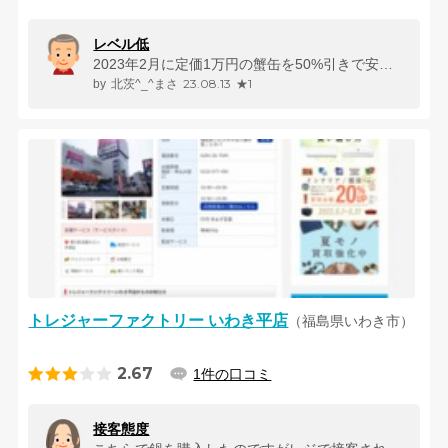
レベル低
2023年2月に定価1万円の蟹缶を50%引きで安く購入したが、代金を払...
23.08.13
★1
北茨^_^まさ
トレジャーファクトリー いわき平店
（福島県いわき市）
2.67
1件の口コミ
接客態度