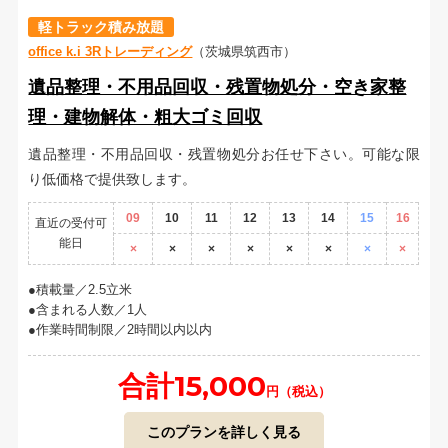
軽トラック積み放題
office k.i 3Rトレーディング
（茨城県筑西市）
遺品整理・不用品回収・残置物処分・空き家整
理・建物解体・粗大ゴミ回収
遺品整理・不用品回収・残置物処分お任せ下さい。可能な限
り低価格で提供致します。
09
10
11
12
13
14
15
16
直近の受付可
能日
×
×
×
×
×
×
×
×
積載量／2.5立米
含まれる人数／1人
作業時間制限／2時間以内以内
合計15,000
円（税込）
このプランを詳しく見る