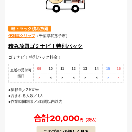
軽トラック積み放題
便利屋クリップ
（千葉県我孫子市）
積み放題ゴミナビ！特別パック
ゴミナビ！特別パック料金！
09
10
11
12
13
14
15
16
直近の受付可
能日
×
×
×
×
×
×
×
×
積載量／2.5立米
含まれる人数／1人
作業時間制限／2時間以内以内
合計20,000
円（税込）
このプランを詳しく見る