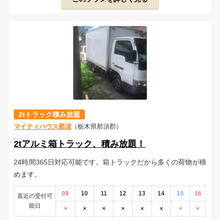
2tトラック積み放題
マイティハウス那須
（栃木県那須郡）
2tアルミ箱トラック、積み放題！
24時間365日対応可能です。箱トラックだから多くの荷物が積
めます。
09
10
11
12
13
14
15
16
直近の受付可
能日
×
×
×
×
×
×
×
×