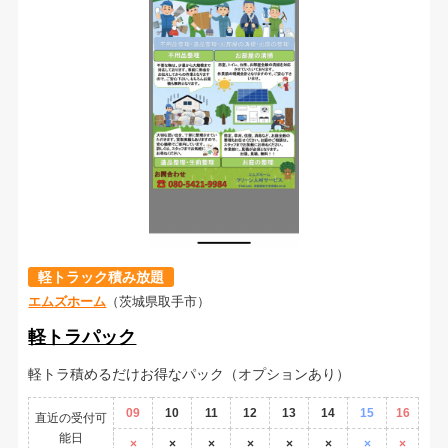
軽トラック積み放題
エムズホーム
（茨城県取手市）
軽トラパック
軽トラ積めるだけお得なパック（オプションあり）
09
10
11
12
13
14
15
16
直近の受付可
能日
×
×
×
×
×
×
×
×