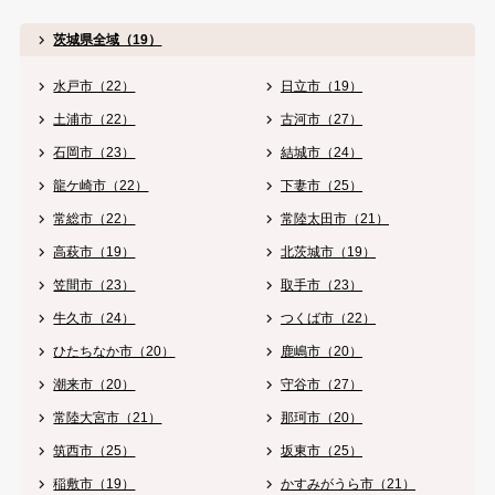
茨城県全域（19）
水戸市（22）
日立市（19）
土浦市（22）
古河市（27）
石岡市（23）
結城市（24）
龍ケ崎市（22）
下妻市（25）
常総市（22）
常陸太田市（21）
高萩市（19）
北茨城市（19）
笠間市（23）
取手市（23）
牛久市（24）
つくば市（22）
ひたちなか市（20）
鹿嶋市（20）
潮来市（20）
守谷市（27）
常陸大宮市（21）
那珂市（20）
筑西市（25）
坂東市（25）
稲敷市（19）
かすみがうら市（21）