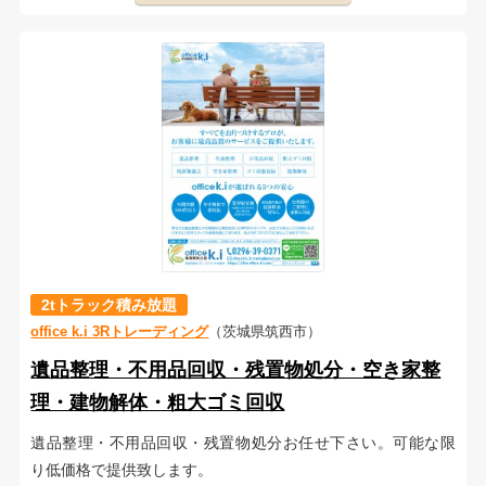
2tトラック積み放題
office k.i 3Rトレーディング
（茨城県筑西市）
遺品整理・不用品回収・残置物処分・空き家整
理・建物解体・粗大ゴミ回収
遺品整理・不用品回収・残置物処分お任せ下さい。可能な限
り低価格で提供致します。