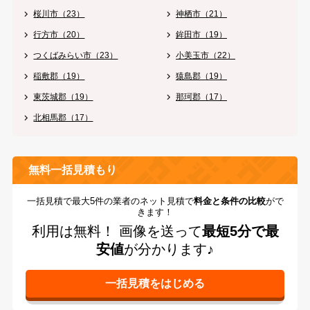
桜川市（23）
神栖市（21）
行方市（20）
鉾田市（19）
つくばみらい市（23）
小美玉市（22）
稲敷郡（19）
猿島郡（19）
東茨城郡（19）
那珂郡（17）
北相馬郡（17）
無料一括見積もり
一括見積で最大5件の業者のネット見積で
料金と条件の比較
がで
きます！
利用は無料！
画像を送って
最短5分で最
安値
が分かります♪