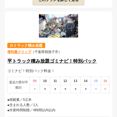
2tトラック積み放題
便利屋クリップ
（千葉県我孫子市）
平トラック積み放題ゴミナビ！特別パック
ゴミナビ！特別パック料金！
09
10
11
12
13
14
15
16
直近の受付可
能日
×
×
×
×
×
×
×
×
積載量／5立米
含まれる人数／1人
作業時間制限／4時間以内以内