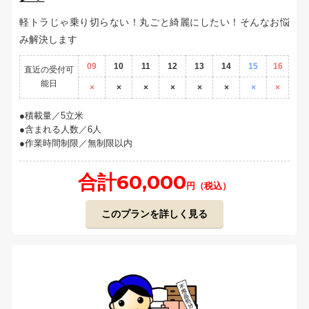
軽トラじゃ乗り切らない！丸ごと綺麗にしたい！そんなお悩
み解決します
09
10
11
12
13
14
15
16
直近の受付可
能日
×
×
×
×
×
×
×
×
積載量／5立米
含まれる人数／6人
作業時間制限／無制限以内
合計60,000
円（税込）
このプランを詳しく見る