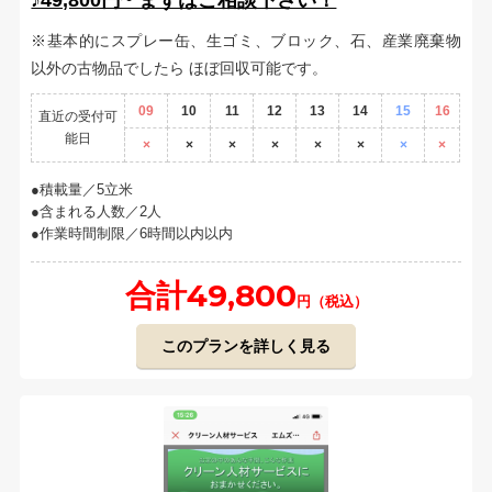
※基本的にスプレー缶、生ゴミ、ブロック、石、産業廃棄物
以外の古物品でしたら ほぼ回収可能です。
09
10
11
12
13
14
15
16
直近の受付可
能日
×
×
×
×
×
×
×
×
積載量／5立米
含まれる人数／2人
作業時間制限／6時間以内以内
合計49,800
円（税込）
このプランを詳しく見る