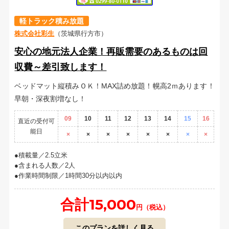
軽トラック積み放題
株式会社彩生
（茨城県行方市）
安心の地元法人企業！再販需要のあるものは回
収費～差引致します！
ベッドマット縦積みＯＫ！MAX詰め放題！幌高2ｍあります！
早朝・深夜割増なし！
09
10
11
12
13
14
15
16
直近の受付可
能日
×
×
×
×
×
×
×
×
積載量／2.5立米
含まれる人数／2人
作業時間制限／1時間30分以内以内
合計15,000
円（税込）
このプランを詳しく見る