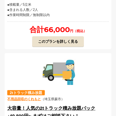
積載量／5立米
含まれる人数／2人
作業時間制限／無制限以内
合計66,000
円（税込）
このプランを詳しく見る
2tトラック積み放題
不用品回収のくれもと
（埼玉県蕨市）
大容量！人気の2tトラック積み放題パック
♪49,800円~ まずはご相談下さい！