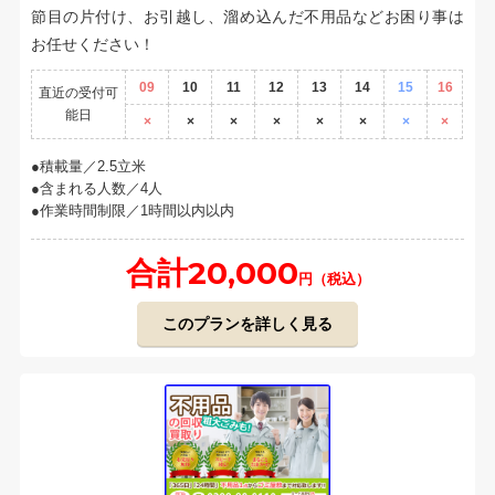
節目の片付け、お引越し、溜め込んだ不用品などお困り事は
お任せください！
09
10
11
12
13
14
15
16
直近の受付可
能日
×
×
×
×
×
×
×
×
積載量／2.5立米
含まれる人数／4人
作業時間制限／1時間以内以内
合計20,000
円（税込）
このプランを詳しく見る