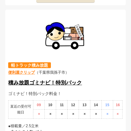
軽トラック積み放題
便利屋クリップ
（千葉県我孫子市）
積み放題ゴミナビ！特別パック
ゴミナビ！特別パック料金！
09
10
11
12
13
14
15
16
直近の受付可
能日
×
×
×
×
×
×
×
×
積載量／2.5立米