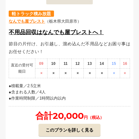
軽トラック積み放題
なんでも屋ブレスト
（栃木県大田原市）
不用品回収はなんでも屋ブレストへ！
節目の片付け、お引越し、溜め込んだ不用品などお困り事は
お任せください！
09
10
11
12
13
14
15
16
直近の受付可
能日
×
×
×
×
×
×
×
×
積載量／2.5立米
含まれる人数／4人
作業時間制限／1時間以内以内
合計20,000
円（税込）
このプランを詳しく見る