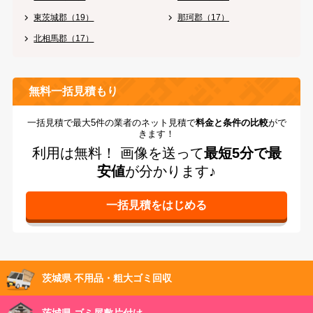
東茨城郡（19）
那珂郡（17）
北相馬郡（17）
無料一括見積もり
一括見積で最大5件の業者のネット見積で
料金と条件の比較
がで
きます！
利用は無料！
画像を送って
最短5分で最
安値
が分かります♪
茨城県 不用品・粗大ゴミ回収