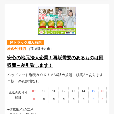
軽トラック積み放題
株式会社彩生
（茨城県行方市）
安心の地元法人企業！再販需要のあるものは回
収費～差引致します！
ベッドマット縦積みＯＫ！MAX詰め放題！幌高2ｍあります！
早朝・深夜割増なし！
09
10
11
12
13
14
15
16
直近の受付可
能日
×
×
×
×
×
×
×
×
積載量／2.5立米