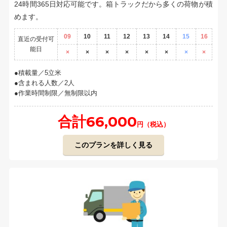
24時間365日対応可能です。箱トラックだから多くの荷物が積
めます。
09
10
11
12
13
14
15
16
直近の受付可
能日
×
×
×
×
×
×
×
×
積載量／5立米
含まれる人数／2人
作業時間制限／無制限以内
合計66,000
円（税込）
このプランを詳しく見る