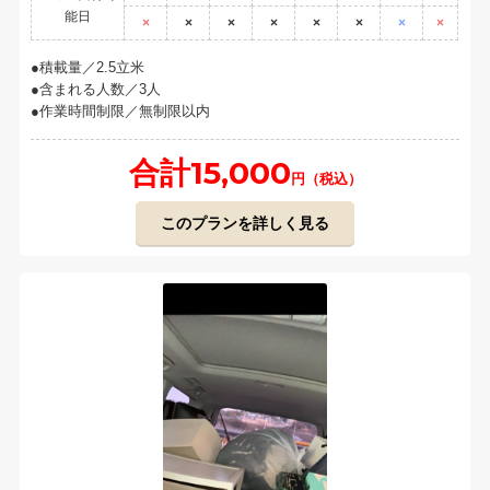
能日
×
×
×
×
×
×
×
×
積載量／2.5立米
含まれる人数／3人
作業時間制限／無制限以内
合計15,000
円（税込）
このプランを詳しく見る