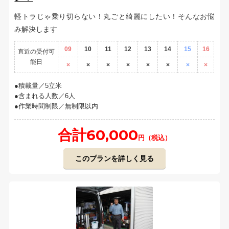
軽トラじゃ乗り切らない！丸ごと綺麗にしたい！そんなお悩
み解決します
09
10
11
12
13
14
15
16
直近の受付可
能日
×
×
×
×
×
×
×
×
積載量／5立米
含まれる人数／6人
作業時間制限／無制限以内
合計60,000
円（税込）
このプランを詳しく見る