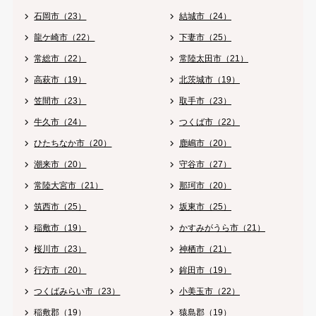
石岡市（23）
結城市（24）
龍ケ崎市（22）
下妻市（25）
常総市（22）
常陸太田市（21）
高萩市（19）
北茨城市（19）
笠間市（23）
取手市（23）
牛久市（24）
つくば市（22）
ひたちなか市（20）
鹿嶋市（20）
潮来市（20）
守谷市（27）
常陸大宮市（21）
那珂市（20）
筑西市（25）
坂東市（25）
稲敷市（19）
かすみがうら市（21）
桜川市（23）
神栖市（21）
行方市（20）
鉾田市（19）
つくばみらい市（23）
小美玉市（22）
稲敷郡（19）
猿島郡（19）