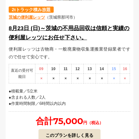
2tトラック積み放題
茨城の便利屋レッツ
（茨城県那珂市）
8月23日 (日)～茨城の不用品回収は信頼と実績の
便利屋レッツにお任せ下さい。
便利屋レッツは古物商・一般廃棄物収集運搬業登録業者です
ので任せて安心です。
09
10
11
12
13
14
15
16
直近の受付可
能日
×
×
×
×
×
×
×
×
積載量／5立米
含まれる人数／2人
作業時間制限／6時間以内以内
合計75,000
円（税込）
このプランを詳しく見る