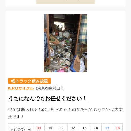
軽トラック積み放題
K.Rリサイクル
（東京都東村山市）
うちになんでもお任せください！
他では断られるもの、断られたものがあってもうちでは大丈
夫です！
09
10
11
12
13
14
15
16
直近の受付可