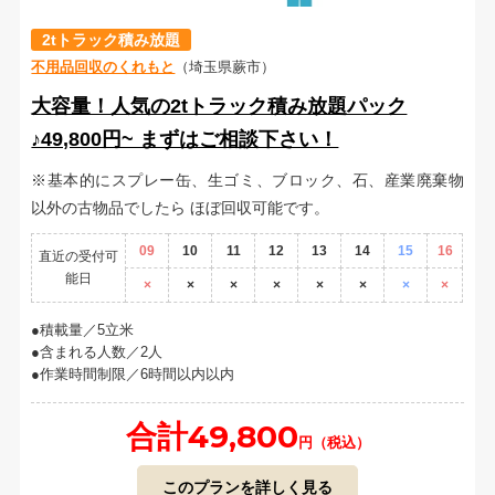
2tトラック積み放題
不用品回収のくれもと
（埼玉県蕨市）
大容量！人気の2tトラック積み放題パック
♪49,800円~ まずはご相談下さい！
※基本的にスプレー缶、生ゴミ、ブロック、石、産業廃棄物
以外の古物品でしたら ほぼ回収可能です。
09
10
11
12
13
14
15
16
直近の受付可
能日
×
×
×
×
×
×
×
×
積載量／5立米
含まれる人数／2人
作業時間制限／6時間以内以内
合計49,800
円（税込）
このプランを詳しく見る