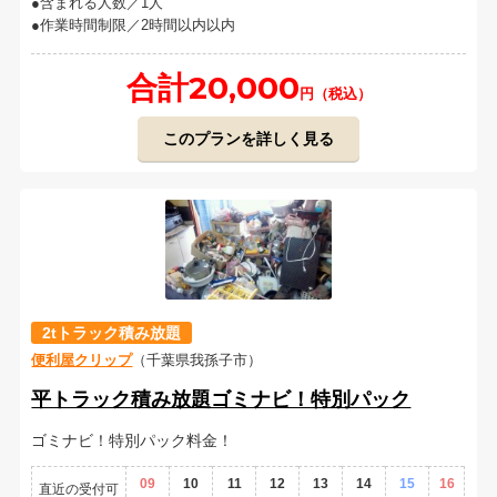
含まれる人数／1人
作業時間制限／2時間以内以内
合計20,000
円（税込）
このプランを詳しく見る
2tトラック積み放題
便利屋クリップ
（千葉県我孫子市）
平トラック積み放題ゴミナビ！特別パック
ゴミナビ！特別パック料金！
09
10
11
12
13
14
15
16
直近の受付可