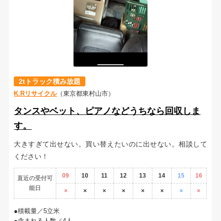
2tトラック積み放題
K.Rリサイクル
（東京都東村山市）
タンスやベット、ピアノなどうちなら回収しま
す。
大きすぎて出せない。買い替えたいのに出せない。相談して
ください！
09
10
11
12
13
14
15
16
直近の受付可
能日
×
×
×
×
×
×
×
×
積載量／5立米
含まれる人数／4人