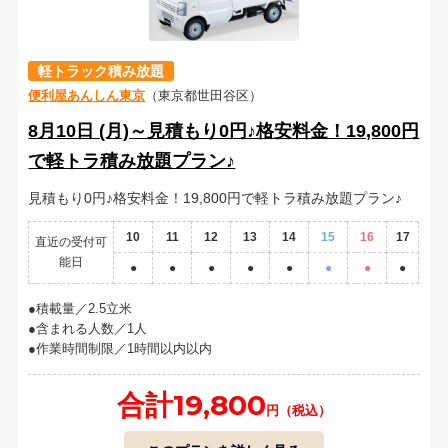
軽トラック積み放題
便利屋あんしん東京
（東京都世田谷区）
8月10日 (月)～見積もり0円♪格安料金！19,800円
で軽トラ積み放題プラン♪
見積もり0円♪格安料金！19,800円で軽トラ積み放題プラン♪
10
11
12
13
14
15
16
17
直近の受付可
能日
●
●
●
●
●
●
●
●
積載量／2.5立米
含まれる人数／1人
作業時間制限／1時間以内以内
合計19,800
円（税込）