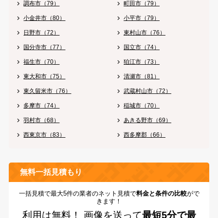
調布市（79）
町田市（79）
小金井市（80）
小平市（79）
日野市（72）
東村山市（76）
国分寺市（77）
国立市（74）
福生市（70）
狛江市（73）
東大和市（75）
清瀬市（81）
東久留米市（76）
武蔵村山市（72）
多摩市（74）
稲城市（70）
羽村市（68）
あきる野市（69）
西東京市（83）
西多摩郡（66）
無料一括見積もり
一括見積で最大5件の業者のネット見積で
料金と条件の比較
がで
きます！
利用は無料！
画像を送って
最短5分で最