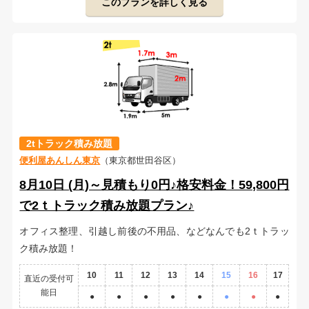
このプランを詳しく見る
2tトラック積み放題
便利屋あんしん東京
（東京都世田谷区）
8月10日 (月)～見積もり0円♪格安料金！59,800円
で2ｔトラック積み放題プラン♪
オフィス整理、引越し前後の不用品、などなんでも2ｔトラッ
ク積み放題！
10
11
12
13
14
15
16
17
直近の受付可
能日
●
●
●
●
●
●
●
●