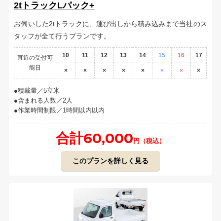
2tトラックLパック+
お伺いした2tトラックに、運び出しから積み込みまで当社のス
タッフが全て行うプランです。
10
11
12
13
14
15
16
17
直近の受付可
能日
×
×
×
×
×
×
×
×
積載量／5立米
含まれる人数／2人
作業時間制限／1時間以内以内
合計60,000
円（税込）
このプランを詳しく見る