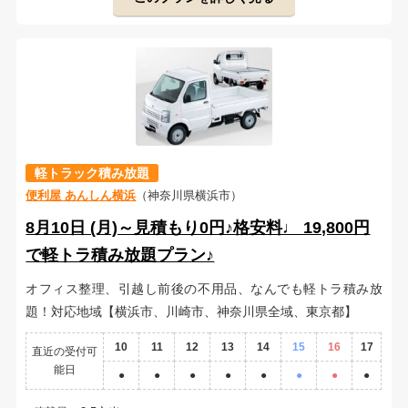
軽トラック積み放題
便利屋 あんしん横浜
（神奈川県横浜市）
8月10日 (月)～見積もり0円♪格安料♩ 19,800円
で軽トラ積み放題プラン♪
オフィス整理、引越し前後の不用品、なんでも軽トラ積み放
題！対応地域【横浜市、川崎市、神奈川県全域、東京都】
10
11
12
13
14
15
16
17
直近の受付可
能日
●
●
●
●
●
●
●
●