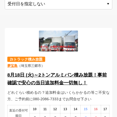
2tトラック積み放題
夢宝島
（埼玉県三郷市）
8月18日 (火)～2トンアルミバン積み放題！事前
確認で安心の当日追加料金一切無し！
どれぐらい積めるの？追加料金はいくらかかるの等ご不安な
方、ご予約前に080-2086-7333までお問合せ下さい
10
11
12
13
14
15
16
17
直近の受付可
能日