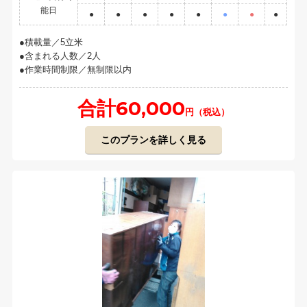
能日
●
●
●
●
●
●
●
●
積載量／5立米
含まれる人数／2人
作業時間制限／無制限以内
合計60,000
円（税込）
このプランを詳しく見る