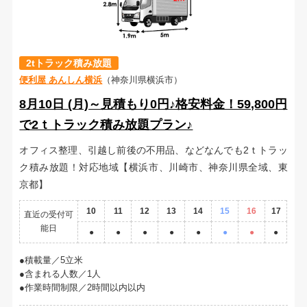
2tトラック積み放題
便利屋 あんしん横浜
（神奈川県横浜市）
8月10日 (月)～見積もり0円♪格安料金！59,800円
で2ｔトラック積み放題プラン♪
オフィス整理、引越し前後の不用品、などなんでも2ｔトラッ
ク積み放題！対応地域【横浜市、川崎市、神奈川県全域、東
京都】
10
11
12
13
14
15
16
17
直近の受付可
能日
●
●
●
●
●
●
●
●
積載量／5立米
含まれる人数／1人
作業時間制限／2時間以内以内