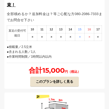
束！
全部積めるか？追加料金は？等ご心配な方080-2086-7333ま
でお問合せ下さい
10
11
12
13
14
15
16
17
直近の受付可
能日
×
×
×
×
×
×
×
×
積載量／2.5立米
含まれる人数／1人
作業時間制限／1時間以内以内
合計15,000
円（税込）
このプランを詳しく見る