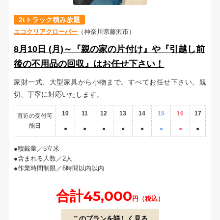
2tトラック積み放題
エコクリアクローバー
（神奈川県藤沢市）
8月10日 (月)～『親の家の片付け』や『引越し前
後の不用品の回収』はお任せ下さい！
家財一式、大型家具から小物まで。すべてお任せ下さい。親
切、丁寧に対応いたします。
10
11
12
13
14
15
16
17
直近の受付可
能日
●
●
●
●
●
●
●
●
積載量／5立米
含まれる人数／2人
作業時間制限／6時間以内以内
合計45,000
円（税込）
このプランを詳しく見る