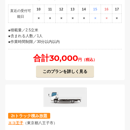
10
11
12
13
14
15
16
17
直近の受付可
能日
×
×
×
×
×
×
×
×
積載量／2.5立米
含まれる人数／1人
作業時間制限／30分以内以内
合計30,000
円（税込）
このプランを詳しく見る
2tトラック積み放題
エコ王子
（東京都八王子市）