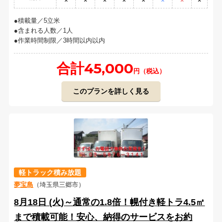
×
×
×
×
×
×
×
×
積載量／5立米
含まれる人数／1人
作業時間制限／3時間以内以内
合計45,000
円（税込）
このプランを詳しく見る
軽トラック積み放題
夢宝島
（埼玉県三郷市）
8月18日 (火)～通常の1.8倍！幌付き軽トラ4.5㎥
まで積載可能！安心、納得のサービスをお約