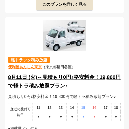
このプランを詳しく見る
軽トラック積み放題
便利屋あんしん東京
（東京都世田谷区）
8月11日 (火)～見積もり0円♪格安料金！19,800円
で軽トラ積み放題プラン♪
見積もり0円♪格安料金！19,800円で軽トラ積み放題プラン♪
11
12
13
14
15
16
17
18
直近の受付可
能日
●
●
●
●
●
●
●
●
積載量／2.5立米