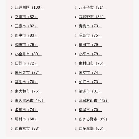
江戸川区（100）
八王子市（81）
立川市（82）
武蔵野市（84）
三鷹市（82）
青梅市（73）
府中市（83）
昭島市（75）
調布市（79）
町田市（79）
小金井市（80）
小平市（79）
日野市（72）
東村山市（76）
国分寺市（77）
国立市（74）
福生市（70）
狛江市（73）
東大和市（75）
清瀬市（81）
東久留米市（76）
武蔵村山市（72）
多摩市（74）
稲城市（70）
羽村市（68）
あきる野市（69）
西東京市（83）
西多摩郡（66）