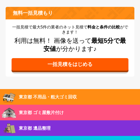
無料一括見積もり
一括見積で最大5件の業者のネット見積で
料金と条件の比較
がで
きます！
利用は無料！
画像を送って
最短5分で最
安値
が分かります♪
東京都 不用品・粗大ゴミ回収
東京都 ゴミ屋敷片付け
東京都 遺品整理