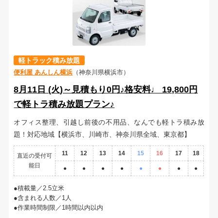
軽トラック積み放題
便利屋 あんしん横浜
（神奈川県横浜市）
8月11日 (火)～見積もり0円♪格安料♩ 19,800円
で軽トラ積み放題プラン♪
オフィス整理、引越し前後の不用品、なんでも軽トラ積み放
題！対応地域【横浜市、川崎市、神奈川県全域、東京都】
11
12
13
14
15
16
17
18
直近の受付可
能日
●
●
●
●
●
●
●
●
積載量／2.5立米
含まれる人数／1人
作業時間制限／1時間以内以内