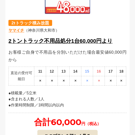
2tトラック積み放題
ヤマイチ
（神奈川県大和市）
2トントラック不用品処分1台60,000円より
お客様ご自身で不用品を分別いただけた場合最安値60,000円
から
11
12
13
14
15
16
17
18
直近の受付可
能日
×
×
×
×
×
×
×
×
積載量／5立米
含まれる人数／1人
作業時間制限／1時間以内以内
合計60,000
円（税込）