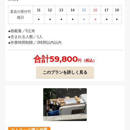
11
12
13
14
15
16
17
18
直近の受付可
能日
●
●
●
●
●
●
●
●
積載量／5立米
含まれる人数／1人
作業時間制限／2時間以内以内
合計59,800
円（税込）
このプランを詳しく見る
2tトラック積み放題