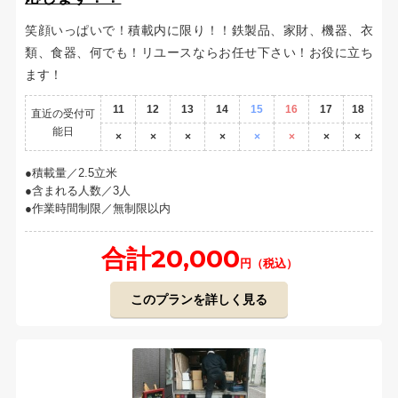
笑顔いっぱいで！積載内に限り！！鉄製品、家財、機器、衣
類、食器、何でも！リユースならお任せ下さい！お役に立ち
ます！
11
12
13
14
15
16
17
18
直近の受付可
能日
×
×
×
×
×
×
×
×
積載量／2.5立米
含まれる人数／3人
作業時間制限／無制限以内
合計20,000
円（税込）
このプランを詳しく見る