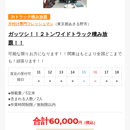
2tトラック積み放題
片付け専門フレッシュマン
（東京都あきる野市）
ガッツシ！！２トンワイドトラック積み放
題！！
可能な限りお力になります！！関東はもとより全国どこまで
も！頑張ります！！
11
12
13
14
15
16
17
18
直近の受付可
能日
×
×
×
×
×
×
×
×
積載量／5立米
含まれる人数／2人
作業時間制限／無制限以内
合計60,000
円（税込）