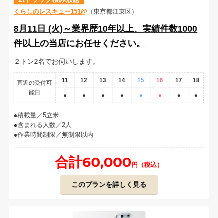
くらしのレスキュー151@
（東京都江東区）
8月11日 (火)～業界歴10年以上、実績件数1000
件以上の当店にお任せください。
２トン2名でお伺いします。
11
12
13
14
15
16
17
18
直近の受付可
能日
●
●
●
●
●
●
●
●
積載量／5立米
含まれる人数／2人
作業時間制限／無制限以内
合計60,000
円（税込）
このプランを詳しく見る