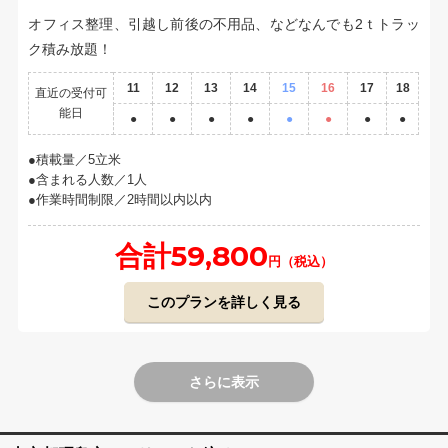
オフィス整理、引越し前後の不用品、などなんでも2ｔトラッ
ク積み放題！
11
12
13
14
15
16
17
18
直近の受付可
能日
●
●
●
●
●
●
●
●
積載量／5立米
含まれる人数／1人
作業時間制限／2時間以内以内
合計59,800
円（税込）
このプランを詳しく見る
さらに表示