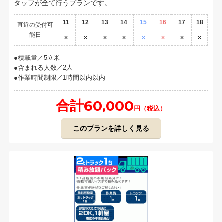
タッフが全て行うプランです。
11
12
13
14
15
16
17
18
直近の受付可
能日
×
×
×
×
×
×
×
×
積載量／5立米
含まれる人数／2人
作業時間制限／1時間以内以内
合計60,000
円（税込）
このプランを詳しく見る