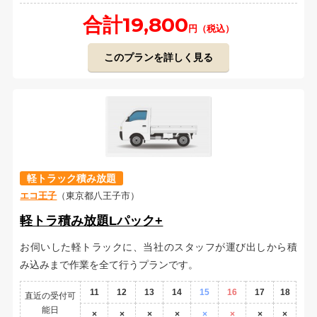
合計19,800
円（税込）
このプランを詳しく見る
軽トラック積み放題
エコ王子
（東京都八王子市）
軽トラ積み放題Lパック+
お伺いした軽トラックに、当社のスタッフが運び出しから積
み込みまで作業を全て行うプランです。
11
12
13
14
15
16
17
18
直近の受付可
能日
×
×
×
×
×
×
×
×