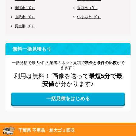
匝瑳市（0）
香取市（0）
山武市（0）
いすみ市（0）
長生郡（0）
無料一括見積もり
一括見積で最大5件の業者のネット見積で
料金と条件の比較
がで
きます！
利用は無料！
画像を送って
最短5分で最
安値
が分かります♪
千葉県 不用品・粗大ゴミ回収