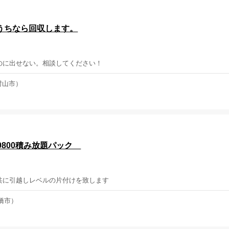
うちなら回収します。
のに出せない。相談してください！
村山市）
9800積み放題パック
共に引越しレベルの片付けを致します
橋市）