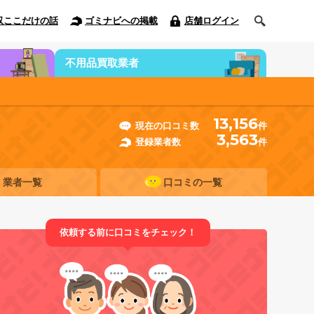
収ここだけの話
ゴミナビへの掲載
店舗ログイン
不用品買取業者
13,156
現在の口コミ数
件
3,563
登録業者数
件
業者一覧
口コミの一覧
依頼する前に口コミをチェック！