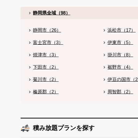
静岡県全域（98）
静岡市（26）
浜松市（17）
富士宮市（3）
伊東市（5）
焼津市（3）
掛川市（8）
下田市（2）
裾野市（4）
菊川市（2）
伊豆の国市（
榛原郡（2）
周智郡（2）
積み放題プランを探す