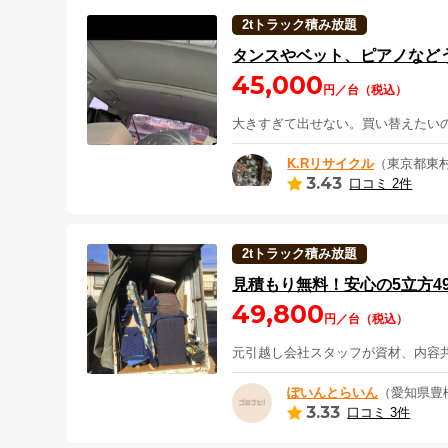
2tトラック積み放題
タンスやベット、ピアノなど
45,000
円／台（税込）
大きすぎて出せない。買い替えたい
K.Rリサイクル
（東京都東
3.43
口コミ 2件
2tトラック積み放題
見積もり無料！安心の5立方4
49,800
円／台（税込）
元引越し会社スタッフが資材、内容
ぽいんとらいん
（愛知県豊
3.33
口コミ 3件