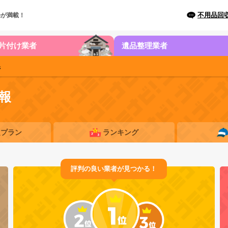
不用品回
場が満載！
片付け業者
遺品整理業者
県
報
題プラン
ランキング
評判の良い業者が見つかる！