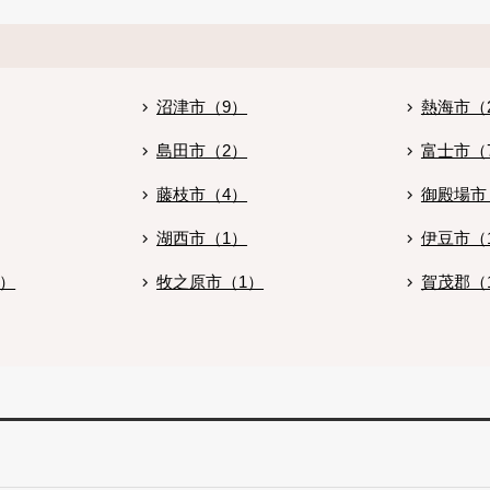
沼津市（9）
熱海市（
島田市（2）
富士市（
藤枝市（4）
御殿場市
湖西市（1）
伊豆市（
2）
牧之原市（1）
賀茂郡（