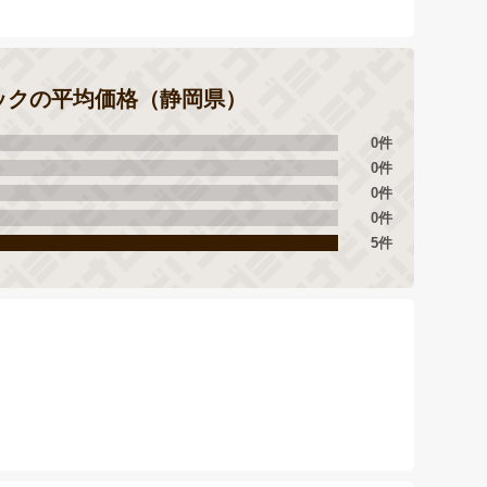
ラックの平均価格（静岡県）
0件
0件
0件
0件
5件