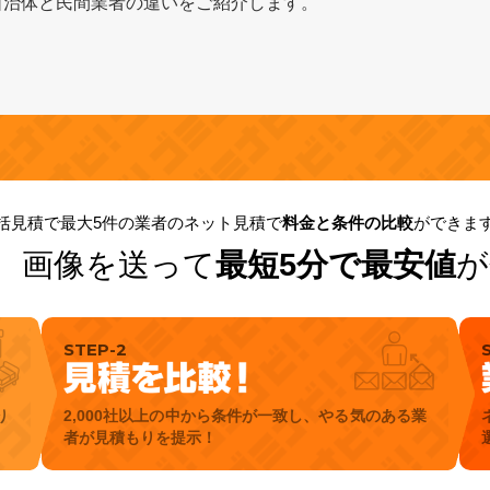
自治体と民間業者の違いをご紹介します。
括見積で最大5件の業者のネット見積で
料金と条件の比較
ができま
！
画像を送って
最短5分で最安値
が
STEP-2
り
2,000社以上の中から条件が一致し、やる気のある業
者が見積もりを提示！