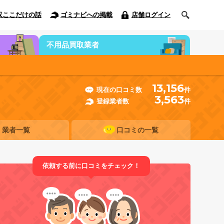
収ここだけの話
ゴミナビへの掲載
店舗ログイン
不用品買取業者
13,156
現在の口コミ数
件
3,563
登録業者数
件
業者一覧
口コミの一覧
依頼する前に口コミをチェック！