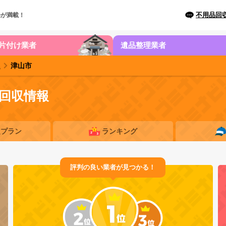
不用品回
場が満載！
片付け業者
遺品整理業者
県
津山市
回収情報
題プラン
ランキング
評判の良い業者が見つかる！