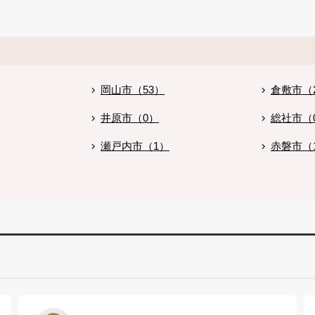
。
岡山市（53）
倉敷市（
井原市（0）
総社市（
瀬戸内市（1）
赤磐市（