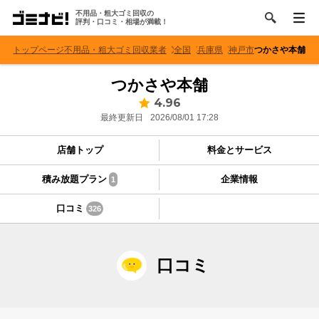
不用品・粗大ゴミ回収の
評判・口コミ・相場が満載！
トップページ
不用品・粗大ゴミ回収業者
全国
兵庫県
神戸市
つかさや本舗
つかさや本舗
4.96
最終更新日
2026/08/01 17:28
店舗トップ
料金とサービス
積み放題プラン
企業情報
1
口コミ
326
口コミ