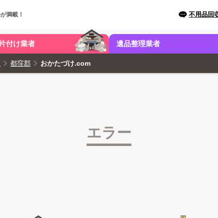
不用品回
場が満載！
片付け業者
遺品整理業者
県
都窪郡
おかたづけ.com
エラー