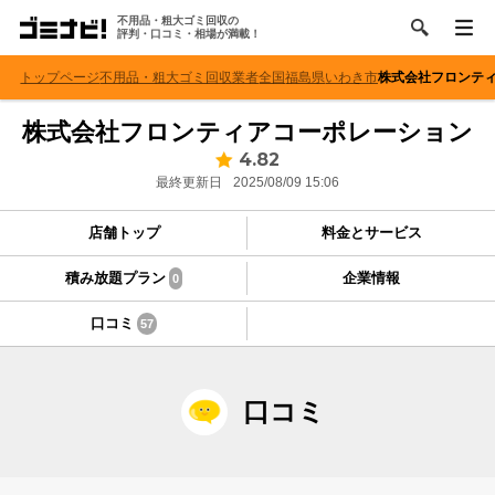
不用品・粗大ゴミ回収の
評判・口コミ・相場が満載！
トップページ
不用品・粗大ゴミ回収業者
全国
福島県
いわき市
株式会社フロンテ
株式会社フロンティアコーポレーション
4.82
最終更新日
2025/08/09 15:06
店舗トップ
料金とサービス
積み放題プラン
企業情報
0
口コミ
57
口コミ