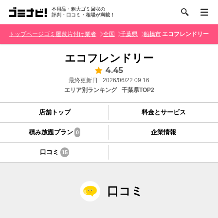
不用品・粗大ゴミ回収の
評判・口コミ・相場が満載！
トップページ
ゴミ屋敷片付け業者
全国
千葉県
船橋市
エコフレンドリー
エコフレンドリー
4.45
最終更新日
2026/06/22 09:16
エリア別ランキング
千葉県TOP2
店舗トップ
料金とサービス
積み放題プラン
企業情報
0
口コミ
15
口コミ