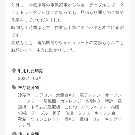
り外し、冷蔵庫等の電気家電から仏壇・テーブルまで、２
トントラックいっぱいになっても、見積もり通りの金額で
作業をしていただきました。
時間も１時間ほどで、作業も丁寧にテキパキと本当に感謝
です。
見積もりも、電気機器やウォシュレットの交換もなんでも
お願いでき、本当に助かりました。
利用した時期
2026年 06月
主な処分物
冷蔵庫・エアコン・炊飯器×２・電子レンジ・オーブン
トースター・扇風機・ガスレンジ・照明×３・時計・電
話機・ドラム式洗濯機・こたつ・パイプベット・布団
×8枚・テーブル・椅子・仏壇・タンス・キッチン台・
靴箱・ウォシュレット・棚×３・敷物・ウォーキングマ
シン等
使った金額