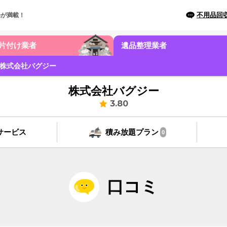
不用品回
場が満載！
片付け業者
遺品整理業者
株式会社バグジー
株式会社バグジー
3.80
サービス
積み放題プラン
0
口コミ