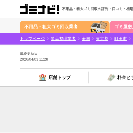
不用品・粗大ゴミ回収の
評判・口コミ・相
不用品・粗大ゴミ回収業者
ゴミ屋敷
トップページ
遺品整理業者
全国
東京都
町田市
最終更新日
2026/04/03 11:28
店舗トップ
料金と