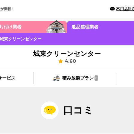
不用品回
場が満載！
片付け業者
遺品整理業者
城東クリーンセンター
城東クリーンセンター
4.60
サービス
積み放題プラン
0
口コミ