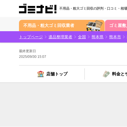
不用品・粗大ゴミ回収の
評判・口コミ・相
不用品・粗大ゴミ回収業者
ゴミ屋敷
トップページ
遺品整理業者
全国
熊本県
熊本市
最終更新日
2025/09/30 15:07
店舗トップ
料金と