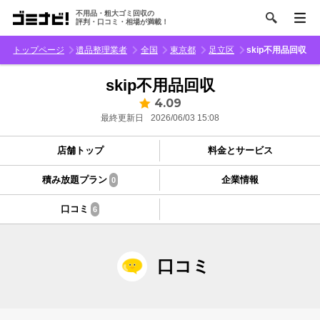
不用品・粗大ゴミ回収の
評判・口コミ・相場が満載！
トップページ
遺品整理業者
全国
東京都
足立区
skip不用品回収
skip不用品回収
4.09
最終更新日
2026/06/03 15:08
店舗トップ
料金とサービス
積み放題プラン
企業情報
0
口コミ
6
口コミ