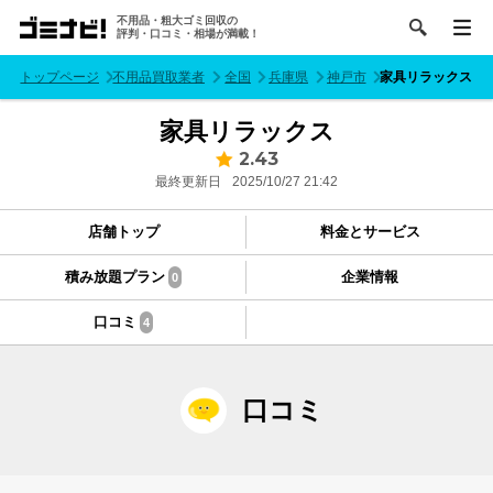
不用品・粗大ゴミ回収の
評判・口コミ・相場が満載！
トップページ
不用品買取業者
全国
兵庫県
神戸市
家具リラックス
家具リラックス
2.43
最終更新日
2025/10/27 21:42
店舗トップ
料金とサービス
積み放題プラン
企業情報
0
口コミ
4
口コミ