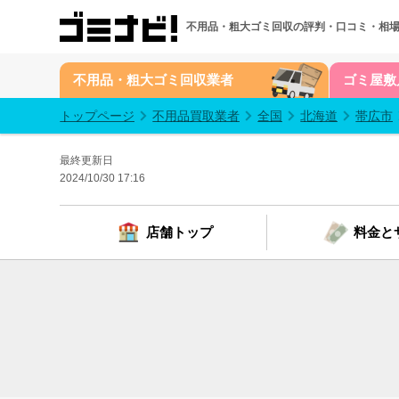
不用品・粗大ゴミ回収の
評判・口コミ・相
不用品・粗大ゴミ回収業者
ゴミ屋敷
トップページ
不用品買取業者
全国
北海道
帯広市
最終更新日
2024/10/30 17:16
店舗トップ
料金と