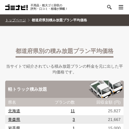
不用品・粗大ゴミ回収の
評判・口コミ・相場が満載！
トップページ
都道府県別積み放題プラン平均価格
都道府県別の積み放題プラン平均価格
当サイトで紹介されている積み放題プランの料金を元に出した平
均価格です。
軽トラック積み放題
県名
プランの数
回収金額 (円)
北海道
11
25,827
青森県
3
21,667
岩手県
1
15,000