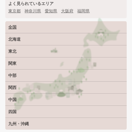
よく見られているエリア
東京都
神奈川県
愛知県
大阪府
福岡県
全国
北海道
北海道
東北
青森県
岩手県
宮城県
秋田県
山形県
福島県
関東
茨城県
栃木県
群馬県
埼玉県
千葉県
東京都
中部
神奈川県
新潟県
富山県
石川県
福井県
山梨県
長野県
関西
岐阜県
静岡県
愛知県
三重県
滋賀県
京都府
大阪府
兵庫県
奈良県
中国
和歌山県
鳥取県
島根県
岡山県
広島県
山口県
四国
徳島県
香川県
愛媛県
高知県
九州・沖縄