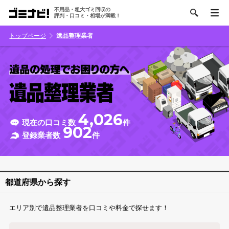
不用品・粗大ゴミ回収の
評判・口コミ・相場が満載！
トップページ
遺品整理業者
4,026
現在の口コミ数
件
902
登録業者数
件
都道府県から探す
エリア別で遺品整理業者を口コミや料金で探せます！