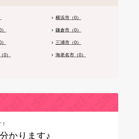
）
横浜市（0）
0）
鎌倉市（0）
0）
三浦市（0）
（0）
海老名市（0）
す！
分かります♪