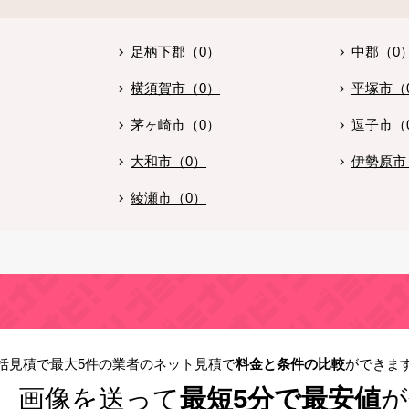
足柄下郡（0）
中郡（0
横須賀市（0）
平塚市（
茅ヶ崎市（0）
逗子市（
大和市（0）
伊勢原市
綾瀬市（0）
括見積で最大5件の業者のネット見積で
料金と条件の比較
ができま
！
画像を送って
最短5分で最安値
が