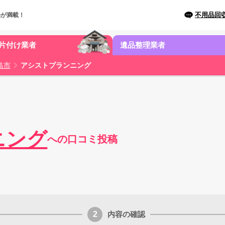
不用品回
場が満載！
片付け業者
遺品整理業者
島市
アシストプランニング
ニング
への口コミ投稿
内容の確認