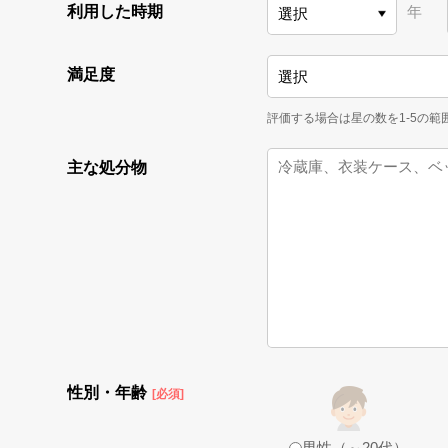
利用した時期
年
満足度
評価する場合は星の数を1-5の
主な処分物
性別・年齢
[必須]
男性（～20代）