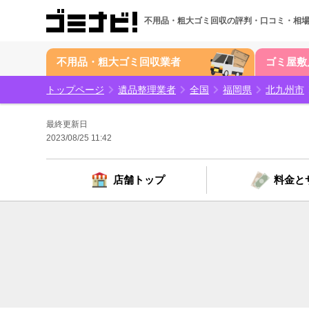
人中、
人の方が、｢参考になった｣と投票しています。
不用品・粗大ゴミ回収の
評判・口コミ・相
不用品・粗大ゴミ回収業者
ゴミ屋敷
トップページ
遺品整理業者
全国
福岡県
北九州市
最終更新日
2023/08/25 11:42
店舗トップ
料金と