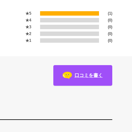
★5
(1)
★4
(0)
★3
(0)
★2
(0)
★1
(0)
口コミを書く