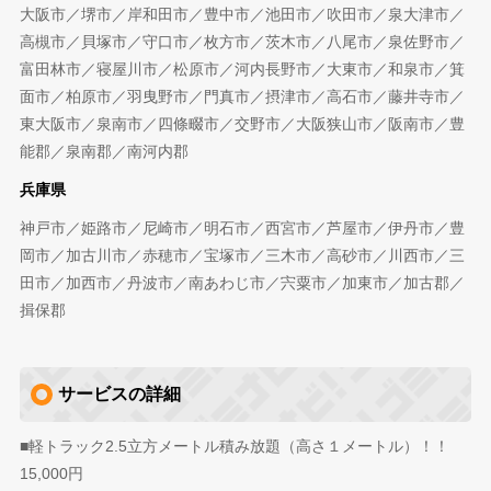
大阪市／堺市／岸和田市／豊中市／池田市／吹田市／泉大津市／
高槻市／貝塚市／守口市／枚方市／茨木市／八尾市／泉佐野市／
富田林市／寝屋川市／松原市／河内長野市／大東市／和泉市／箕
面市／柏原市／羽曳野市／門真市／摂津市／高石市／藤井寺市／
東大阪市／泉南市／四條畷市／交野市／大阪狭山市／阪南市／豊
能郡／泉南郡／南河内郡
兵庫県
神戸市／姫路市／尼崎市／明石市／西宮市／芦屋市／伊丹市／豊
岡市／加古川市／赤穂市／宝塚市／三木市／高砂市／川西市／三
田市／加西市／丹波市／南あわじ市／宍粟市／加東市／加古郡／
揖保郡
サービスの詳細
■軽トラック2.5立方メートル積み放題（高さ１メートル）！！
15,000円