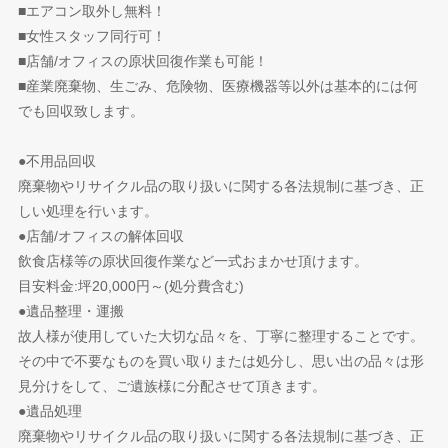
■エアコン取外し無料！
■女性スタッフ同行可！
■店舗/オフィスの原状回復作業も可能！
■産業廃棄物、生ごみ、危険物、医療機器等以外は基本的には何
でも回収致します。
●不用品回収
廃棄物やリサイクル品の取り扱いに関する各法規制に基づき、正
しい処理を行います。
●店舗/オフィスの解体回収
飲食店様等の原状回復作業など一式おまかせ頂けます。
目安料金:坪20,000円～(処分費含む)
●遺品整理・運搬
故人様が使用していた大切な品々を、丁寧に整理することです。
その中で不要なものを買い取りまたは処分し、思い出の品々は形
見分けをして、ご遺族様に分配させて頂きます。
●遺品処理
廃棄物やリサイクル品の取り扱いに関する各法規制に基づき、正