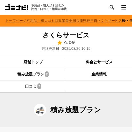
不用品・粗大ゴミ回収の
評判・口コミ・相場が満載！
トップページ
不用品・粗大ゴミ回収業者
全国
兵庫県
神戸市
さくらサービス
軽ト
さくらサービス
4.09
最終更新日
2025/03/26 10:15
店舗トップ
料金とサービス
積み放題プラン
企業情報
2
口コミ
7
積み放題プラン