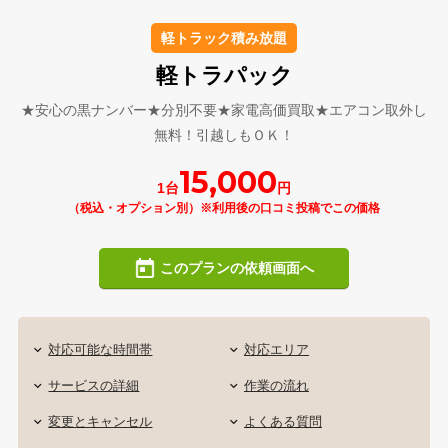
軽トラック積み放題
軽トラパック
★安心の黒ナンバー★分別不要★家電高価買取★エアコン取外し
無料！引越しもＯＫ！
15,000
1台
円
（税込・オプション別）※利用後の口コミ投稿でこの価格
このプランの依頼画面へ
対応可能な時間帯
対応エリア
サービスの詳細
作業の流れ
変更とキャンセル
よくある質問