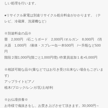
しい処理を行います。
●リサイクル家電は別途リサイクル処分料金がかかります。（テ
レビ、冷蔵庫、洗濯機など）
※別途料金の品※
畳 2,000円 /石こうボード 2,000円 /オルガン 8,000円 /消
火器 1,000円 /液体・スプレー缶一本500円 /一升瓶など500
円
階段２階1,000円(階ごと1,000円増) /作業員追加１名×5,000円
※相談可能な品※(量などではお引き受け出来ない場合もございま
す)
アップライトピアノ
植木/ブロック/レンガ/瓦/土/砂利
※お仏壇供養※
お寺様で魂抜きをし、お焚き上げさせて頂きます。30,000円～