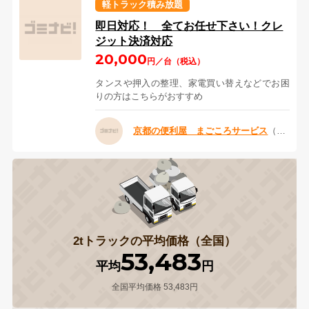
軽トラック積み放題
即日対応！ 全てお任せ下さい！クレ
ジット決済対応
20,000
円／台（税込）
タンスや押入の整理、家電買い替えなどでお困
りの方はこちらがおすすめ
京都の便利屋 まごころサービス
（京都府京都市）
2tトラックの平均価格（全国）
53,483
平均
円
全国平均価格 53,483円