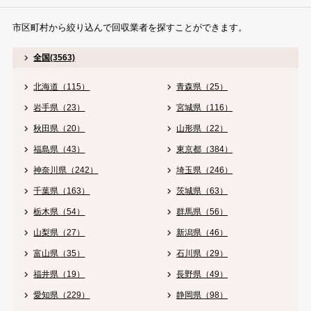
市区町村から絞り込んで回収業者を探すことができます。
全国(3563)
北海道（115）
青森県（25）
岩手県（23）
宮城県（116）
秋田県（20）
山形県（22）
福島県（43）
東京都（384）
神奈川県（242）
埼玉県（246）
千葉県（163）
茨城県（63）
栃木県（54）
群馬県（56）
山梨県（27）
新潟県（46）
富山県（35）
石川県（29）
福井県（19）
長野県（49）
愛知県（229）
静岡県（98）