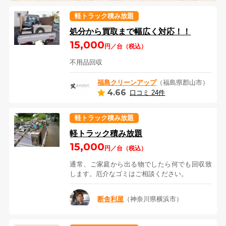
軽トラック積み放題
処分から買取まで幅広く対応！！
15,000
円／台（税込）
不用品回収
福島クリーンアップ
（福島県郡山市）
4.66
口コミ 24件
軽トラック積み放題
軽トラック積み放題
15,000
円／台（税込）
通常、ご家庭から出る物でしたら何でも回収致
します。厄介なゴミはご相談ください。
断舎利屋
（神奈川県横浜市）