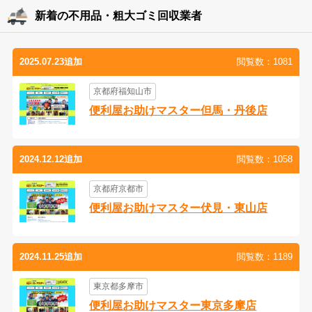
新着の不用品・粗大ゴミ回収業者
2025.07.23追加
閲覧数：1081
京都府福知山市
便利屋お助けマスター但馬・丹後店
2024.12.12追加
閲覧数：1058
京都府京都市
便利屋お助けマスター伏見・東山店
2024.11.25追加
閲覧数：1189
東京都多摩市
便利屋お助けマスター東京多摩店