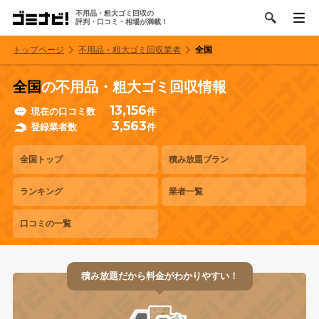
不用品・粗大ゴミ回収の
評判・口コミ・相場が満載！
トップページ
不用品・粗大ゴミ回収業者
全国
全国
の不用品・粗大ゴミ回収情報
13,156
現在の口コミ数
件
3,563
登録業者数
件
全国トップ
積み放題プラン
ランキング
業者一覧
口コミの一覧
積み放題だから料金がわかりやすい！