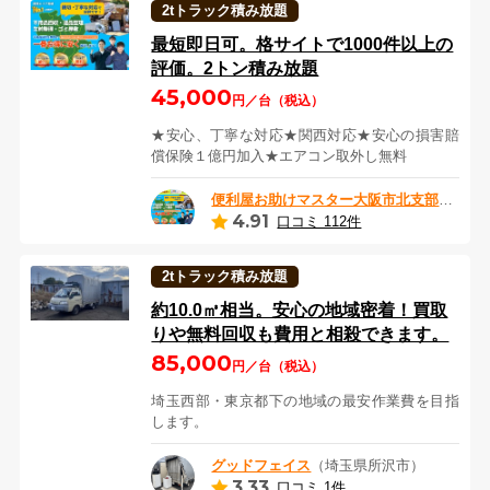
2tトラック積み放題
最短即日可。格サイトで1000件以上の
評価。2トン積み放題
45,000
円／台（税込）
★安心、丁寧な対応★関西対応★安心の損害賠
償保険１億円加入★エアコン取外し無料
便利屋お助けマスター大阪市北支部
（大阪
4.91
口コミ 112件
2tトラック積み放題
約10.0㎥相当。安心の地域密着！買取
りや無料回収も費用と相殺できます。
85,000
円／台（税込）
埼玉西部・東京都下の地域の最安作業費を目指
します。
グッドフェイス
（埼玉県所沢市）
3.33
口コミ 1件