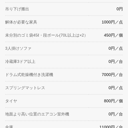
吊り下げ搬出
0円
解体が必要な家具
1000円／点
未分別のゴミ袋45ℓ・段ボール(70L以上は×2）
450円／個
3人掛けソファ
0円／点
冷蔵庫3ドア以上
0円／台
ドラム式乾燥機付き洗濯機
7000円／台
スプリングマットレス
0円／点
タイヤ
800円／個
地面より高い位置のエアコン室外機
0円／台
金庫
11000円／台