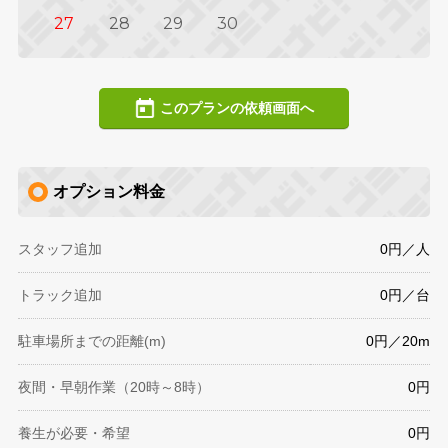
27
28
29
30
このプランの依頼画面へ
オプション料金
スタッフ追加
0円／人
トラック追加
0円／台
駐車場所までの距離(m)
0円／20m
夜間・早朝作業（20時～8時）
0円
養生が必要・希望
0円