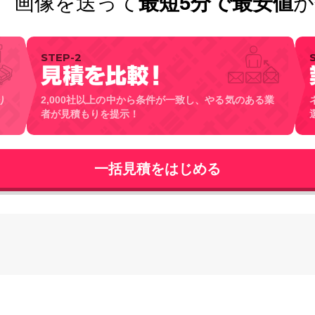
！
画像を送って
最短5分で最安値
が
STEP-2
り
2,000社以上の中から条件が一致し、やる気のある業
者が見積もりを提示！