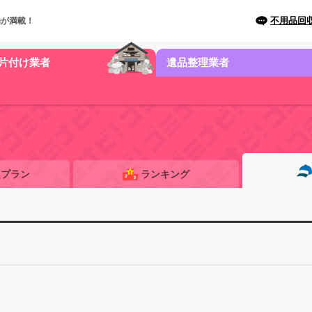
不用品回
場が満載！
片付け業者
遺品整理業者
題プラン
ランキング