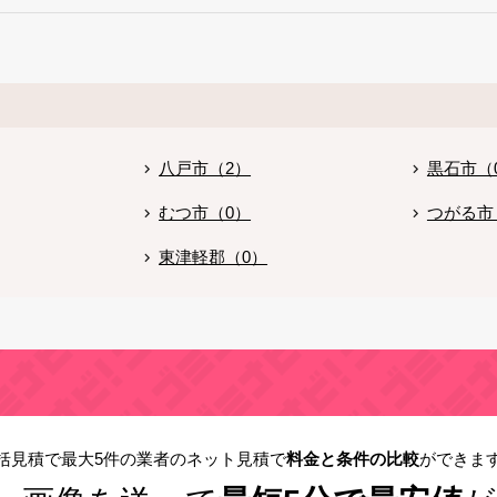
。
八戸市（2）
黒石市（
むつ市（0）
つがる市
東津軽郡（0）
括見積で最大5件の業者のネット見積で
料金と条件の比較
ができま