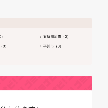
0）
五所川原市（0）
（0）
平川市（0）
す！