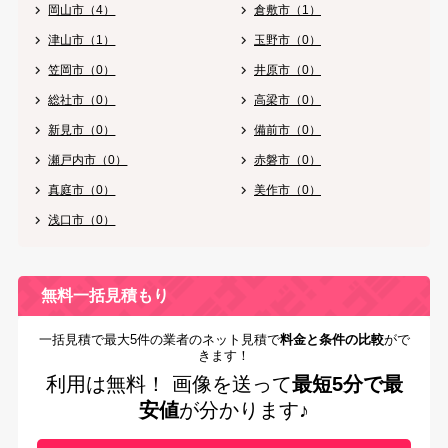
岡山市（4）
倉敷市（1）
津山市（1）
玉野市（0）
笠岡市（0）
井原市（0）
総社市（0）
高梁市（0）
新見市（0）
備前市（0）
瀬戸内市（0）
赤磐市（0）
真庭市（0）
美作市（0）
浅口市（0）
無料一括見積もり
一括見積で最大5件の業者のネット見積で
料金と条件の比較
がで
きます！
利用は無料！
画像を送って
最短5分で最
安値
が分かります♪