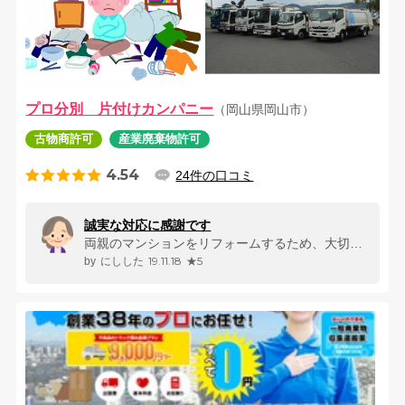
プロ分別 片付けカンパニー
（岡山県岡山市）
古物商許可
産業廃棄物許可
4.54
24件の口コミ
誠実な対応に感謝です
両親のマンションをリフォームするため、大切な物、必要な物は運び出したあ...
19.11.18
★5
にしした