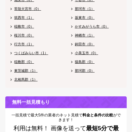
潮来市（0）
守谷市（0）
常陸大宮市（0）
那珂市（1）
筑西市（1）
坂東市（0）
稲敷市（0）
かすみがうら市（0）
桜川市（0）
神栖市（1）
行方市（1）
鉾田市（0）
つくばみらい市（1）
小美玉市（0）
稲敷郡（0）
猿島郡（0）
東茨城郡（1）
那珂郡（0）
北相馬郡（1）
無料一括見積もり
一括見積で最大5件の業者のネット見積で
料金と条件の比較
がで
きます！
利用は無料！
画像を送って
最短5分で最