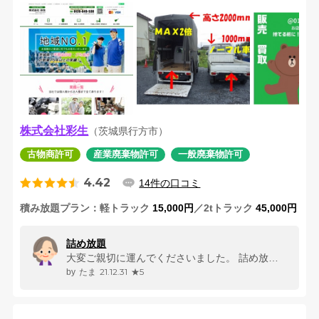
株式会社彩生
（茨城県行方市）
古物商許可
産業廃棄物許可
一般廃棄物許可
4.42
14件の口コミ
積み放題プラン
軽トラック
15,000円
／2tトラック
45,000円
詰め放題
大変ご親切に運んでくださいました。 詰め放題は、玄関まで、当方が運び...
21.12.31
★5
たま