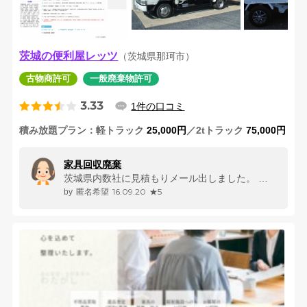
茨城の便利屋レッツ
（茨城県那珂市）
古物商許可
一般廃棄物許可
3.33
1件の口コミ
積み放題プラン
軽トラック
25,000円
／2tトラック
75,000円
家具回収廃棄
茨城県内数社に見積もりメール出しました。 エ○様は１０分以内に迅速に...
16.09.20
★5
匿名希望