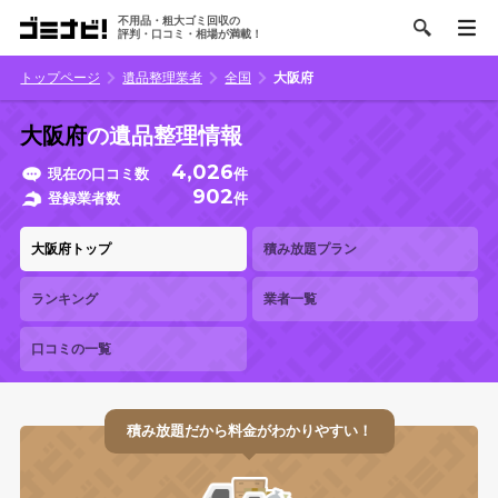
不用品・粗大ゴミ回収の
評判・口コミ・相場が満載！
トップページ
遺品整理業者
全国
大阪府
大阪府
の遺品整理情報
4,026
現在の口コミ数
件
902
登録業者数
件
大阪府トップ
積み放題プラン
ランキング
業者一覧
口コミの一覧
積み放題だから料金がわかりやすい！