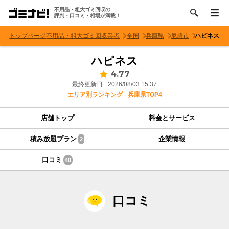
不用品・粗大ゴミ回収の
評判・口コミ・相場が満載！
トップページ
不用品・粗大ゴミ回収業者
全国
兵庫県
尼崎市
ハピネス
ハピネス
4.77
最終更新日
2026/08/03 15:37
エリア別ランキング
兵庫県TOP4
店舗トップ
料金とサービス
積み放題プラン
企業情報
2
口コミ
40
口コミ