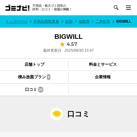
不用品・粗大ゴミ回収の
評判・口コミ・相場が満載！
トップページ
不用品買取業者
全国
福島県
二本松市
BIGWILL
BIGWILL
4.57
最終更新日
2025/08/30 15:47
店舗トップ
料金とサービス
積み放題プラン
企業情報
0
口コミ
24
口コミ