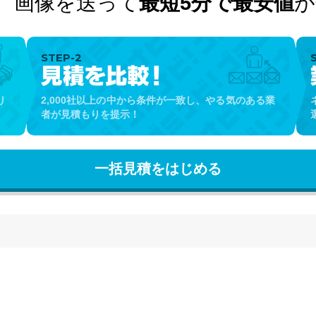
！
画像を送って
最短5分で最安値
が
STEP-2
り
2,000社以上の中から条件が一致し、やる気のある業
者が見積もりを提示！