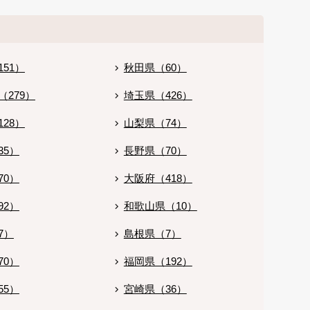
51）
秋田県（60）
（279）
埼玉県（426）
28）
山梨県（74）
35）
長野県（70）
70）
大阪府（418）
92）
和歌山県（10）
7）
島根県（7）
70）
福岡県（192）
55）
宮崎県（36）