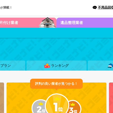
不用品回
場が満載！
片付け業者
遺品整理業者
題プラン
ランキング
評判の良い業者が見つかる！