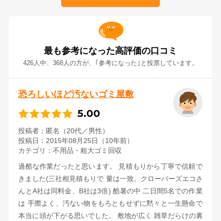
最も参考になった高評価の口コミ
426人中、368人の方が、｢参考になった｣と投票しています。
恐ろしいほど汚ないゴミ屋敷
5.00
投稿者
匿名（20代／男性）
投稿日
2015年08月25日（10年前）
カテゴリ
不用品・粗大ゴミ回収
過酷な作業だったと思います。 見積もりから丁寧で信頼で
きました(三社相見積もりで 量は一致。クローバーズエコさ
んとA社は同料金、B社は3倍) 酷暑の中 二日間5名での作業
は 手際よく、汚ない物をもろともせずに黙々と一生懸命で
本当に頭が下がる思いでした。 敷地が広く 雑草だらけの裏