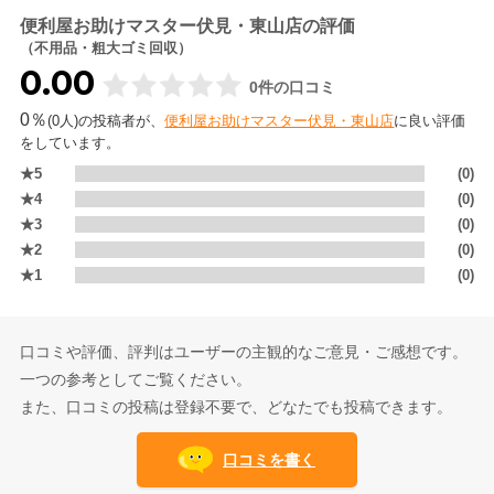
便利屋お助けマスター伏見・東山店の評価
（不用品・粗大ゴミ回収）
0.00
0件の口コミ
0％
(0人)の投稿者が、
便利屋お助けマスター伏見・東山店
に良い評価
をしています。
★5
(0)
★4
(0)
★3
(0)
★2
(0)
★1
(0)
口コミや評価、評判はユーザーの主観的なご意見・ご感想です。
一つの参考としてご覧ください。
また、口コミの投稿は登録不要で、どなたでも投稿できます。
口コミを書く