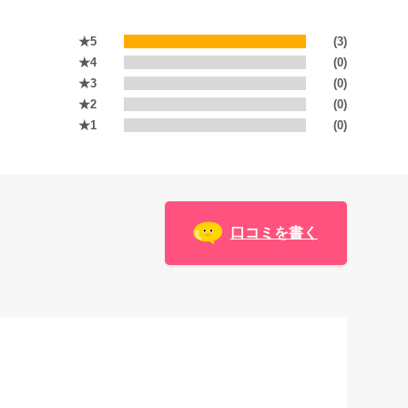
★5
(3)
★4
(0)
★3
(0)
★2
(0)
★1
(0)
口コミを書く