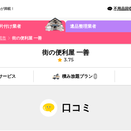
不用品回
場が満載！
片付け業者
遺品整理業者
岡市
街の便利屋 一善
街の便利屋 一善
3.75
サービス
積み放題プラン
0
口コミ