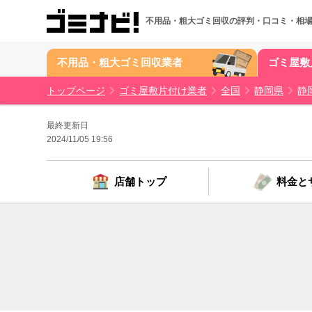
人中、
人の方が、｢参考になった｣と投票しています。
不用品・粗大ゴミ回収の
評判・口コミ・相
不用品・粗大ゴミ回収業者
ゴミ屋敷
トップページ
ゴミ屋敷片付け業者
全国
静岡県
静
最終更新日
2024/11/05 19:56
店舗トップ
料金と