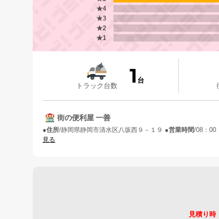
★4
★3
★2
★1
1
台
トラック台数
街の便利屋 一善
住所
静岡県静岡市清水区八坂西９－１９
営業時間
08：00
見る
見積り時