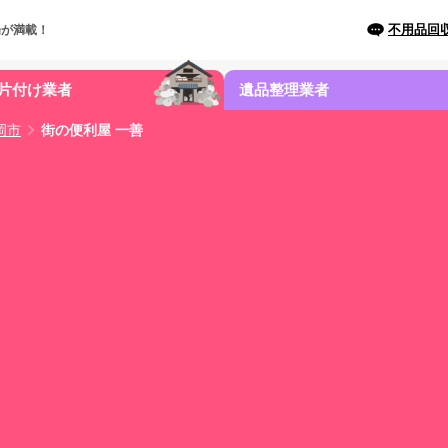
不用品回
場が満載！
片付け業者
遺品整理業者
岡市
街の便利屋 一善