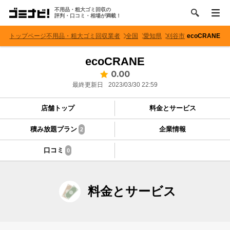
不用品・粗大ゴミ回収の
評判・口コミ・相場が満載！
トップページ
不用品・粗大ゴミ回収業者
全国
愛知県
刈谷市
ecoCRANE
ecoCRANE
0.00
最終更新日
2023/03/30 22:59
店舗トップ
料金とサービス
積み放題プラン
企業情報
2
口コミ
0
料金とサービス