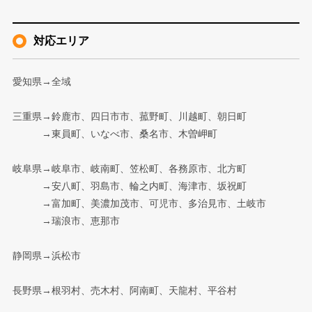
対応エリア
愛知県→全域
三重県→鈴鹿市、四日市市、菰野町、川越町、朝日町
→東員町、いなべ市、桑名市、木曽岬町
岐阜県→岐阜市、岐南町、笠松町、各務原市、北方町
→安八町、羽島市、輪之内町、海津市、坂祝町
→富加町、美濃加茂市、可児市、多治見市、土岐市
→瑞浪市、恵那市
静岡県→浜松市
長野県→根羽村、売木村、阿南町、天龍村、平谷村