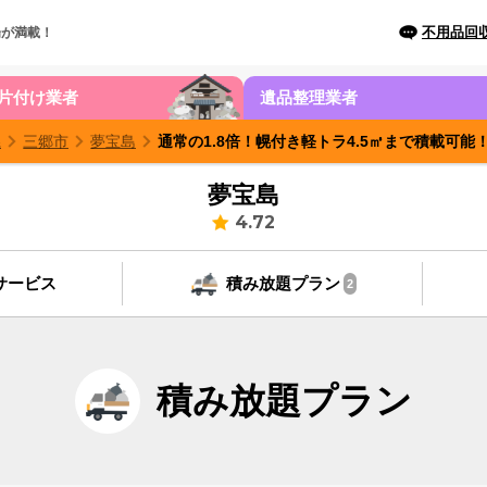
不用品回
場が満載！
片付け業者
遺品整理業者
県
三郷市
夢宝島
通常の1.8倍！幌付き軽トラ4.5㎥まで積載可
夢宝島
4.72
サービス
積み放題プラン
2
積み放題プラン