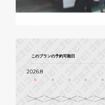
このプランの予約可能日
2026.8
日
月
火
水
木
2
3
4
5
6