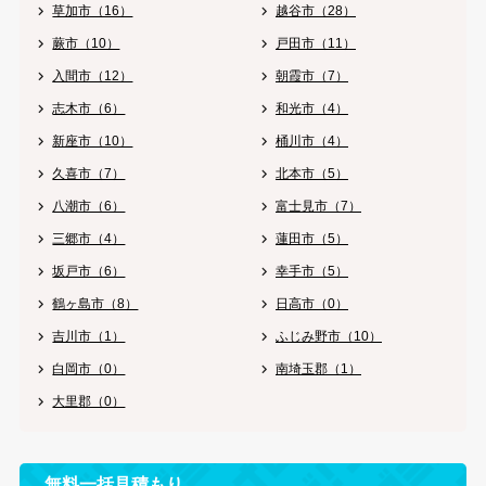
草加市（16）
越谷市（28）
蕨市（10）
戸田市（11）
入間市（12）
朝霞市（7）
志木市（6）
和光市（4）
新座市（10）
桶川市（4）
久喜市（7）
北本市（5）
八潮市（6）
富士見市（7）
三郷市（4）
蓮田市（5）
坂戸市（6）
幸手市（5）
鶴ヶ島市（8）
日高市（0）
吉川市（1）
ふじみ野市（10）
白岡市（0）
南埼玉郡（1）
大里郡（0）
無料一括見積もり