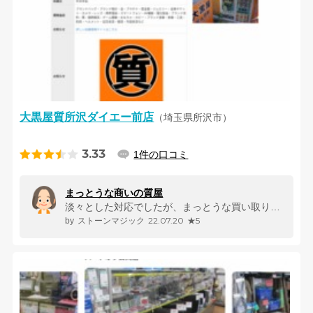
大黒屋質所沢ダイエー前店
（埼玉県所沢市）
3.33
1件の口コミ
まっとうな商いの質屋
淡々とした対応でしたが、まっとうな買い取りをして頂きました。 近く...
22.07.20
★5
ストーンマジック