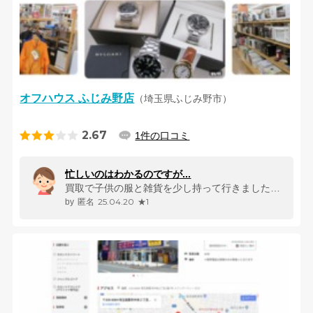
オフハウス ふじみ野店
（埼玉県ふじみ野市）
2.67
1件の口コミ
忙しいのはわかるのですが...
買取で子供の服と雑貨を少し持って行きました。 その日はとても買取が忙...
25.04.20
★1
匿名