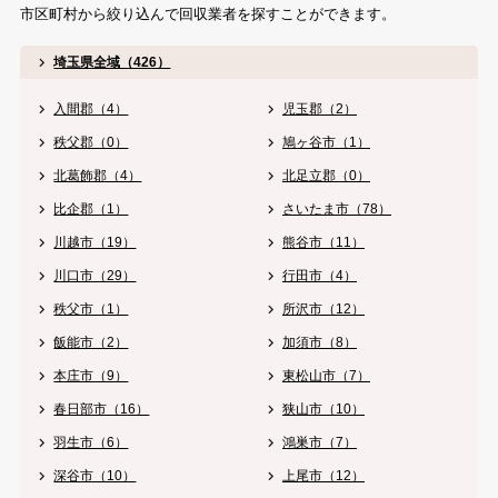
市区町村から絞り込んで回収業者を探すことができます。
埼玉県全域（426）
入間郡（4）
児玉郡（2）
秩父郡（0）
鳩ヶ谷市（1）
北葛飾郡（4）
北足立郡（0）
比企郡（1）
さいたま市（78）
川越市（19）
熊谷市（11）
川口市（29）
行田市（4）
秩父市（1）
所沢市（12）
飯能市（2）
加須市（8）
本庄市（9）
東松山市（7）
春日部市（16）
狭山市（10）
羽生市（6）
鴻巣市（7）
深谷市（10）
上尾市（12）