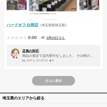
ハードオフ 白岡店
（埼玉県南埼玉郡）
0.00
1件の口コミ
店員の対応
商品の査定で店内受付をしました。 その時の店員の対応がかなり酷く、投...
22.07.10
★0
ポテコ
さらに表示
埼玉県のエリアから絞る