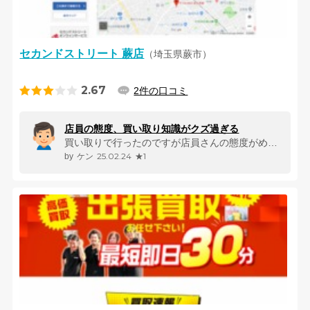
セカンドストリート 蕨店
（埼玉県蕨市）
2.67
2件の口コミ
店員の態度、買い取り知識がクズ過ぎる
買い取りで行ったのですが店員さんの態度がめちゃ悪くてイライラします。 ...
25.02.24
★1
ケン