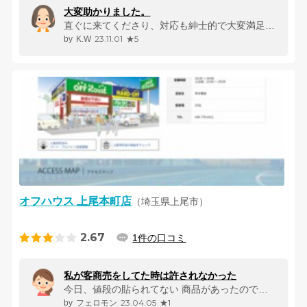
大変助かりました。
直ぐに来てくださり、対応も紳士的で大変満足致しました。また不用品がある...
23.11.01
★5
K.W
オフハウス 上尾本町店
（埼玉県上尾市）
2.67
1件の口コミ
私が客商売をしてた時は許されなかった
今日、値段の貼られてない 商品があったので、思ったより 安ければ買...
23.04.05
★1
フェロモン