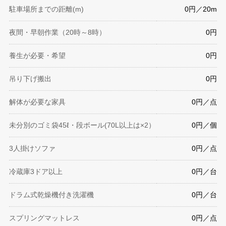
駐車場所までの距離(m)
0円／20m
夜間・早朝作業（20時～8時）
0円
養生が必要・希望
0円
吊り下げ搬出
0円
解体が必要な家具
0円／点
未分別のゴミ袋45ℓ・段ボール(70L以上は×2）
0円／個
3人掛けソファ
0円／点
冷蔵庫3ドア以上
0円／台
ドラム式乾燥機付き洗濯機
0円／台
スプリングマットレス
0円／点