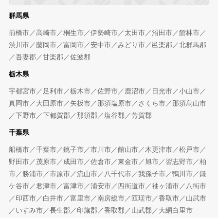
群馬県
前橋市／高崎市／桐生市／伊勢崎市／太田市／沼田市／館林市／
渋川市／藤岡市／富岡市／安中市／みどり市／邑楽郡／北群馬郡
／吾妻郡／甘楽郡／佐波郡
栃木県
宇都宮市／足利市／栃木市／佐野市／鹿沼市／日光市／小山市／
真岡市／大田原市／矢板市／那須塩原市／さくら市／那須烏山市
／下野市／下都賀郡／那須郡／塩谷郡／芳賀郡
千葉県
船橋市／千葉市／銚子市／市川市／館山市／木更津市／松戸市／
野田市／茂原市／成田市／佐倉市／東金市／旭市／習志野市／柏
市／勝浦市／市原市／流山市／八千代市／我孫子市／鴨川市／鎌
ケ谷市／君津市／富津市／浦安市／四街道市／袖ヶ浦市／八街市
／印西市／白井市／富里市／南房総市／匝瑳市／香取市／山武市
／いすみ市／長生郡／印旛郡／香取郡／山武郡／大網白里市