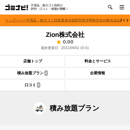
不用品・粗大ゴミ回収の
評判・口コミ・相場が満載！
トップページ
不用品・粗大ゴミ回収業者
全国
群馬県
伊勢崎市
Zion株式会社
2ｔ
Zion株式会社
0.00
最終更新日
2021/09/02 10:41
店舗トップ
料金とサービス
積み放題プラン
企業情報
2
口コミ
0
積み放題プラン