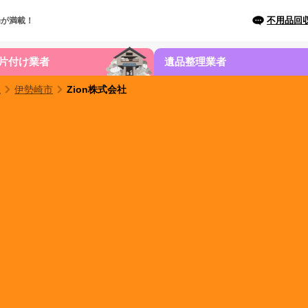
不用品回
場が満載！
片付け業者
遺品整理業者
県
伊勢崎市
Zion株式会社