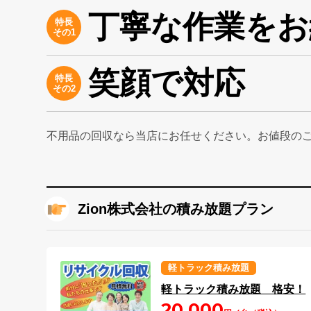
丁寧な作業をお
特長
その1
笑顔で対応
特長
その2
不用品の回収なら当店にお任せください。お値段の
Zion株式会社の積み放題プラン
軽トラック積み放題
軽トラック積み放題 格安！
20,000