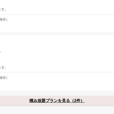
ます。
崎市）
！
ます。
崎市）
積み放題プランを見る（2件）