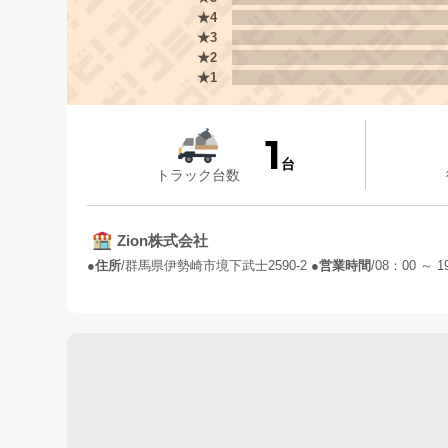
★4
★3
★2
★1
1
台
トラック台数
Zion株式会社
住所
群馬県伊勢崎市境下武士2590-2
営業時間
08：00 ～ 1