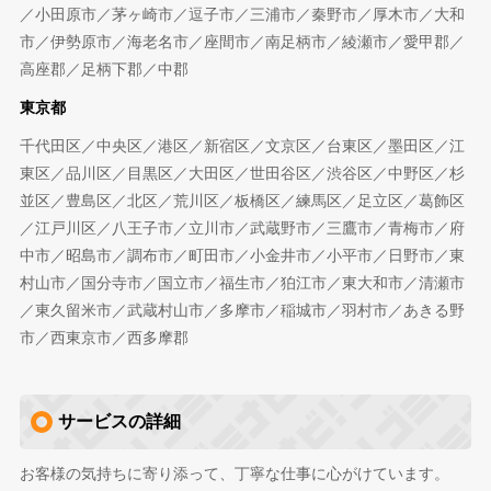
／小田原市／茅ヶ崎市／逗子市／三浦市／秦野市／厚木市／大和
市／伊勢原市／海老名市／座間市／南足柄市／綾瀬市／愛甲郡／
高座郡／足柄下郡／中郡
東京都
千代田区／中央区／港区／新宿区／文京区／台東区／墨田区／江
東区／品川区／目黒区／大田区／世田谷区／渋谷区／中野区／杉
並区／豊島区／北区／荒川区／板橋区／練馬区／足立区／葛飾区
／江戸川区／八王子市／立川市／武蔵野市／三鷹市／青梅市／府
中市／昭島市／調布市／町田市／小金井市／小平市／日野市／東
村山市／国分寺市／国立市／福生市／狛江市／東大和市／清瀬市
／東久留米市／武蔵村山市／多摩市／稲城市／羽村市／あきる野
市／西東京市／西多摩郡
サービスの詳細
お客様の気持ちに寄り添って、丁寧な仕事に心がけています。