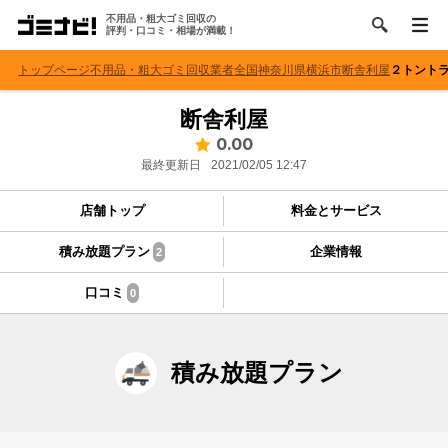
不用品・粗大ゴミ回収の
評判・口コミ・相場が満載！
トップページ
不用品・粗大ゴミ回収業者
全国
神奈川県
横浜市
断舎利屋
２トント
断舎利屋
0.00
最終更新日
2021/02/05 12:47
店舗トップ
料金とサービス
積み放題プラン
企業情報
2
口コミ
0
積み放題プラン