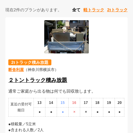
現在2件のプランがあります。
全て
軽トラック
2tトラック
2tトラック積み放題
断舎利屋
（神奈川県横浜市）
２トントラック積み放題
通常ご家庭から出る物は何でも回収致します。
13
14
15
16
17
18
19
20
直近の受付可
能日
●
●
●
×
×
●
●
●
積載量／5立米
含まれる人数／2人