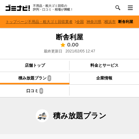
不用品・粗大ゴミ回収の
評判・口コミ・相場が満載！
トップページ
不用品・粗大ゴミ回収業者
全国
神奈川県
横浜市
断舎利屋
断舎利屋
0.00
最終更新日
2021/02/05 12:47
店舗トップ
料金とサービス
積み放題プラン
企業情報
2
口コミ
0
積み放題プラン