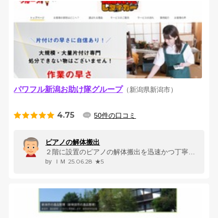
パワフル新潟お助け隊グループ
（新潟県新潟市）
4.75
50件の口コミ
ピアノの解体搬出
２階に設置のピアノの解体搬出を迅速かつ丁寧に対応していただいた。解体搬...
25.06.28
★5
ＩＭ