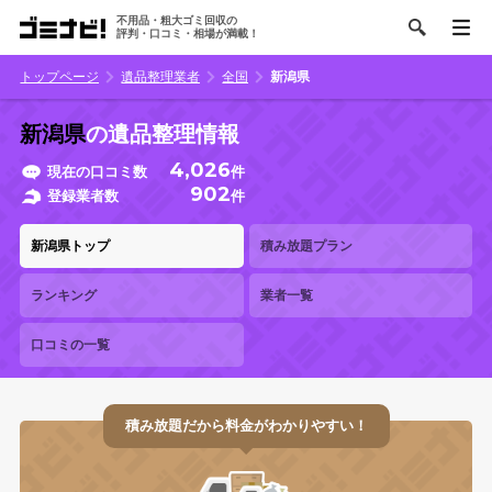
不用品・粗大ゴミ回収の
評判・口コミ・相場が満載！
トップページ
遺品整理業者
全国
新潟県
新潟県
の遺品整理情報
4,026
現在の口コミ数
件
902
登録業者数
件
新潟県トップ
積み放題プラン
ランキング
業者一覧
口コミの一覧
積み放題だから料金がわかりやすい！