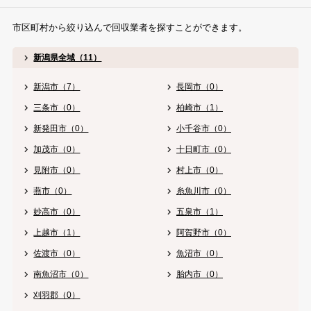
市区町村から絞り込んで回収業者を探すことができます。
新潟県全域（11）
新潟市（7）
長岡市（0）
三条市（0）
柏崎市（1）
新発田市（0）
小千谷市（0）
加茂市（0）
十日町市（0）
見附市（0）
村上市（0）
燕市（0）
糸魚川市（0）
妙高市（0）
五泉市（1）
上越市（1）
阿賀野市（0）
佐渡市（0）
魚沼市（0）
南魚沼市（0）
胎内市（0）
刈羽郡（0）