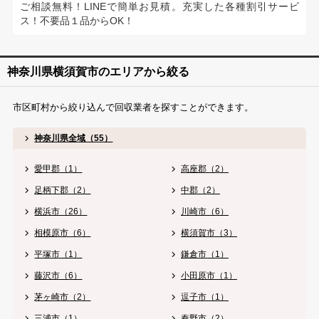
ご相談無料！LINEで簡単お見積。充実した各種割引サービ
ス！不要品１品からOK！
神奈川県横須賀市のエリアから絞る
市区町村から絞り込んで回収業者を探すことができます。
神奈川県全域（55）
愛甲郡（1）
高座郡（2）
足柄下郡（2）
中郡（2）
横浜市（26）
川崎市（6）
相模原市（6）
横須賀市（3）
平塚市（1）
鎌倉市（1）
藤沢市（6）
小田原市（1）
茅ヶ崎市（2）
逗子市（1）
三浦市（1）
秦野市（2）