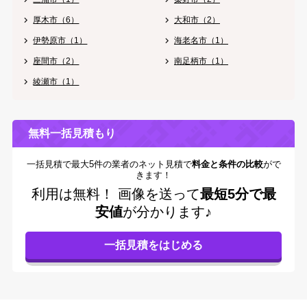
厚木市（6）
大和市（2）
伊勢原市（1）
海老名市（1）
座間市（2）
南足柄市（1）
綾瀬市（1）
無料一括見積もり
一括見積で最大5件の業者のネット見積で
料金と条件の比較
がで
きます！
利用は無料！
画像を送って
最短5分で最
安値
が分かります♪