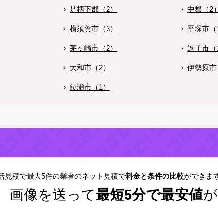
足柄下郡（2）
中郡（2
横須賀市（3）
平塚市（
茅ヶ崎市（2）
逗子市（
大和市（2）
伊勢原市
綾瀬市（1）
括見積で最大5件の業者のネット見積で
料金と条件の比較
ができま
！
画像を送って
最短5分で最安値
が