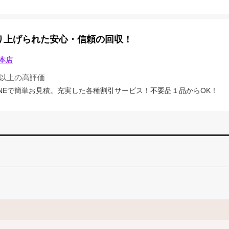
り上げられた安心・信頼の回収！
本店
4以上の高評価
INEで簡単お見積。充実した各種割引サービス！不要品１品からOK！
。