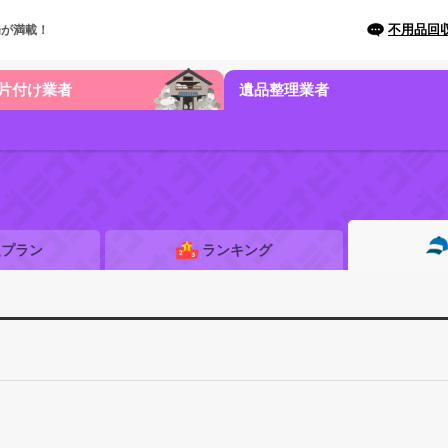
不用品回
場が満載！
片付け業者
遺品整理業者
題プラン
ランキング