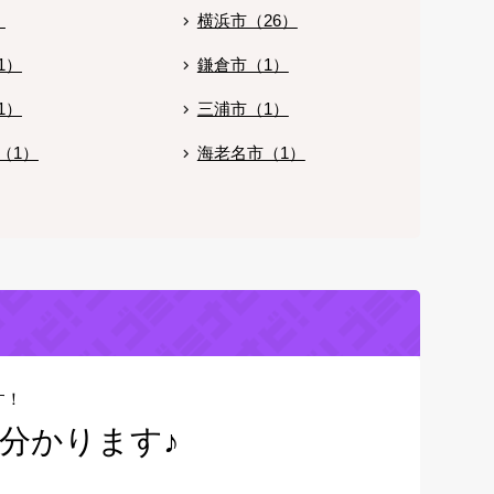
）
横浜市（26）
1）
鎌倉市（1）
1）
三浦市（1）
（1）
海老名市（1）
す！
分かります♪