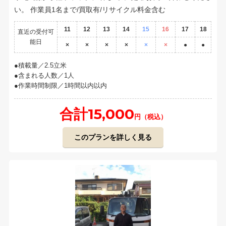
い。 作業員1名まで/買取有/リサイクル料金含む
11
12
13
14
15
16
17
18
直近の受付可
能日
×
×
×
×
×
×
●
●
積載量／2.5立米
含まれる人数／1人
作業時間制限／1時間以内以内
合計15,000
円（税込）
このプランを詳しく見る