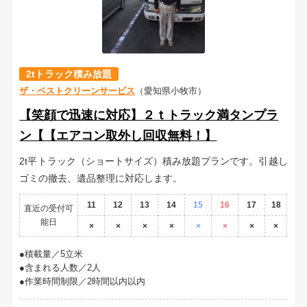
2tトラック積み放題
ザ・ベストクリーンサービス
（愛知県小牧市）
【笑顔で迅速に対応】２ｔトラック満タンプラ
ン【【エアコン取外し回収無料！】
2t平トラック（ショートサイズ）積み放題プランです。引越し
ゴミの撤去、遺品整理に対応します。
11
12
13
14
15
16
17
18
直近の受付可
能日
×
×
×
×
×
×
×
×
積載量／5立米
含まれる人数／2人
作業時間制限／2時間以内以内