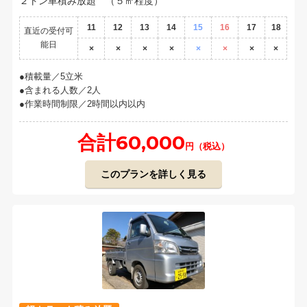
２トン車積み放題 （５㎥程度）
11
12
13
14
15
16
17
18
直近の受付可
能日
×
×
×
×
×
×
×
×
積載量／5立米
含まれる人数／2人
作業時間制限／2時間以内以内
合計60,000
円（税込）
このプランを詳しく見る