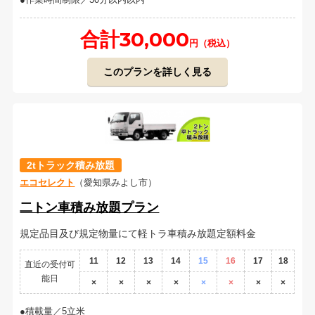
合計30,000
円（税込）
このプランを詳しく見る
2tトラック積み放題
エコセレクト
（愛知県みよし市）
二トン車積み放題プラン
規定品目及び規定物量にて軽トラ車積み放題定額料金
11
12
13
14
15
16
17
18
直近の受付可
能日
×
×
×
×
×
×
×
×
積載量／5立米