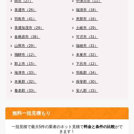
関市（27）
中津川市（11）
美濃市（26）
瑞浪市（18）
羽島市（41）
恵那市（16）
美濃加茂市（29）
土岐市（29）
各務原市（38）
可児市（31）
山県市（29）
瑞穂市（31）
飛騨市（12）
本巣市（32）
郡上市（15）
下呂市（12）
海津市（33）
羽島郡（34）
本巣郡（32）
揖斐郡（30）
養老郡（33）
安八郡（15）
無料一括見積もり
一括見積で最大5件の業者のネット見積で
料金と条件の比較
がで
きます！