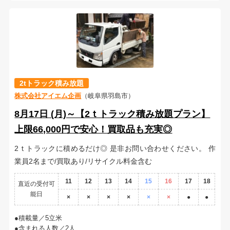
2tトラック積み放題
株式会社アイエム企画
（岐阜県羽島市）
8月17日 (月)～【2ｔトラック積み放題プラン】
上限66,000円で安心！買取品も充実◎
2ｔトラックに積めるだけ◎ 是非お問い合わせください。 作
業員2名まで/買取あり/リサイクル料金含む
11
12
13
14
15
16
17
18
直近の受付可
能日
×
×
×
×
×
×
●
●
積載量／5立米
含まれる人数／2人