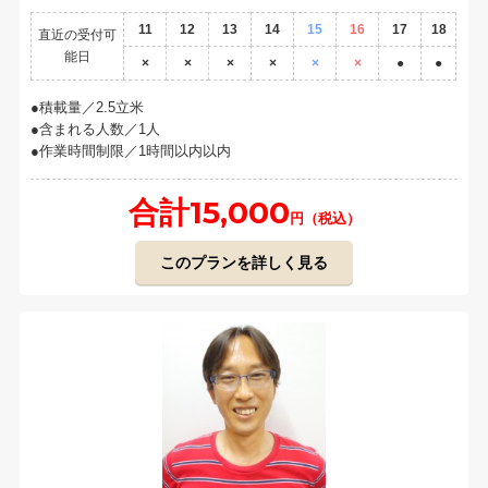
11
12
13
14
15
16
17
18
直近の受付可
能日
×
×
×
×
×
×
●
●
積載量／2.5立米
含まれる人数／1人
作業時間制限／1時間以内以内
合計15,000
円（税込）
このプランを詳しく見る