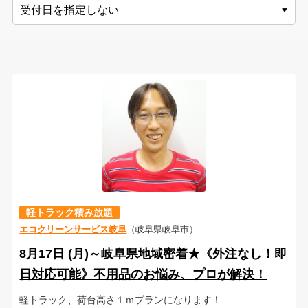
軽トラック積み放題
エコクリーンサービス岐阜
（岐阜県岐阜市）
8月17日 (月)～岐阜県地域密着★《外注なし！即
日対応可能》不用品のお悩み、プロが解決！
軽トラック、荷台高さ１ｍプランになります！