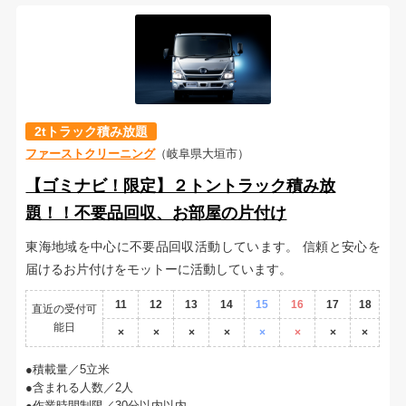
2tトラック積み放題
ファーストクリーニング
（岐阜県大垣市）
【ゴミナビ！限定】２トントラック積み放
題！！不要品回収、お部屋の片付け
東海地域を中心に不要品回収活動しています。 信頼と安心を
届けるお片付けをモットーに活動しています。
11
12
13
14
15
16
17
18
直近の受付可
能日
×
×
×
×
×
×
×
×
積載量／5立米
含まれる人数／2人
作業時間制限／30分以内以内