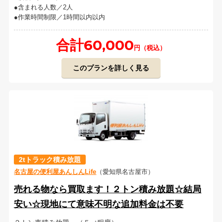
含まれる人数／2人
作業時間制限／1時間以内以内
合計60,000
円（税込）
このプランを詳しく見る
2tトラック積み放題
名古屋の便利屋あんしんLife
（愛知県名古屋市）
売れる物なら買取ます！２トン積み放題☆結局
安い☆現地にて意味不明な追加料金は不要