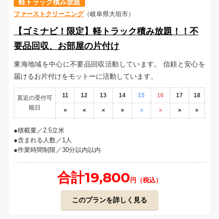
軽トラック積み放題
ファーストクリーニング
（岐阜県大垣市）
【ゴミナビ！限定】軽トラック積み放題！！不
要品回収、お部屋の片付け
東海地域を中心に不要品回収活動しています。 信頼と安心を
届けるお片付けをモットーに活動しています。
11
12
13
14
15
16
17
18
直近の受付可
能日
×
×
×
×
×
×
×
×
積載量／2.5立米
含まれる人数／1人
作業時間制限／30分以内以内
合計19,800
円（税込）
このプランを詳しく見る