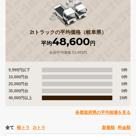
2tトラックの平均価格（岐阜県）
48,600
平均
円
全国平均価格 53,483円
9,999円以下
0件
10,000円台
0件
20,000円台
0件
30,000円台
0件
40,000円以上
19件
各都道府県の平均相場を見る
全て
軽トラ
2tトラ
新着順
料金順