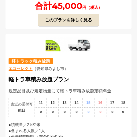
合計45,000
円（税込）
このプランを詳しく見る
軽トラック積み放題
エコセレクト
（愛知県みよし市）
軽トラ車積み放題プラン
規定品目及び規定物量にて軽トラ車積み放題定額料金
11
12
13
14
15
16
17
18
直近の受付可
能日
×
×
×
×
×
×
×
×
積載量／2.5立米
含まれる人数／1人
作業時間制限／30分以内以内