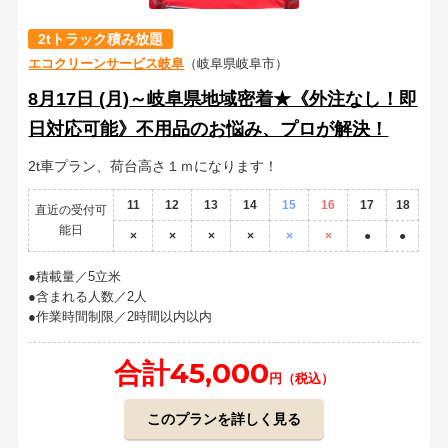
2tトラック積み放題
エコクリーンサービス岐阜
（岐阜県岐阜市）
8月17日 (月)～岐阜県地域密着★《外注なし！即
日対応可能》不用品のお悩み、プロが解決！
2t車プラン、荷台高さ１ｍになります！
11
12
13
14
15
16
17
18
直近の受付可
能日
×
×
×
×
×
×
●
●
積載量／5立米
含まれる人数／2人
作業時間制限／2時間以内以内
合計45,000
円（税込）
このプランを詳しく見る