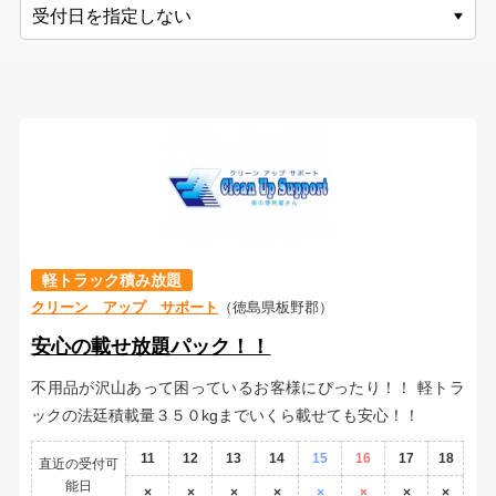
軽トラック積み放題
クリーン アップ サポート
（徳島県板野郡）
安心の載せ放題パック！！
不用品が沢山あって困っているお客様にぴったり！！ 軽トラ
ックの法廷積載量３５０kgまでいくら載せても安心！！
11
12
13
14
15
16
17
18
直近の受付可
能日
×
×
×
×
×
×
×
×