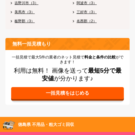
吉野川市（3）
阿波市（3）
美馬市（3）
三好市（3）
板野郡（3）
名西郡（2）
無料一括見積もり
一括見積で最大5件の業者のネット見積で
料金と条件の比較
がで
きます！
利用は無料！
画像を送って
最短5分で最
安値
が分かります♪
徳島県 不用品・粗大ゴミ回収